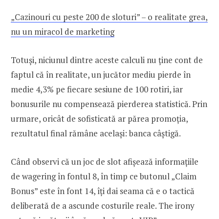
„Cazinouri cu peste 200 de sloturi” – o realitate grea,
nu un miracol de marketing
Totuși, niciunul dintre aceste calculi nu ține cont de
faptul că în realitate, un jucător mediu pierde în
medie 4,3% pe fiecare sesiune de 100 rotiri, iar
bonusurile nu compensează pierderea statistică. Prin
urmare, oricât de sofisticată ar părea promoția,
rezultatul final rămâne același: banca câștigă.
Când observi că un joc de slot afișează informațiile
de wagering în fontul 8, în timp ce butonul „Claim
Bonus” este în font 14, îți dai seama că e o tactică
deliberată de a ascunde costurile reale. The irony