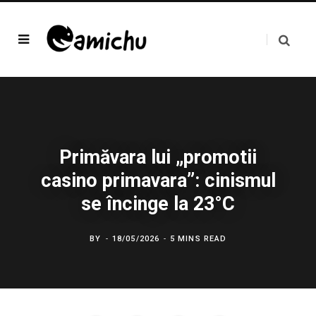
Primăvara lui „promotii
casino primavara”: cinismul
se încinge la 23°C
BY
18/05/2026
5 MINS READ