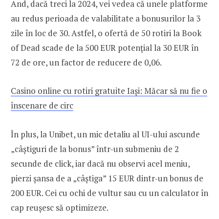
And, dacă treci la 2024, vei vedea că unele platforme
au redus perioada de valabilitate a bonusurilor la 3
zile în loc de 30. Astfel, o ofertă de 50 rotiri la Book
of Dead scade de la 500 EUR potențial la 30 EUR în
72 de ore, un factor de reducere de 0,06.
Casino online cu rotiri gratuite Iași: Măcar să nu fie o
înscenare de circ
În plus, la Unibet, un mic detaliu al UI-ului ascunde
„câștiguri de la bonus” într-un submeniu de 2
secunde de click, iar dacă nu observi acel meniu,
pierzi șansa de a „câștiga” 15 EUR dintr-un bonus de
200 EUR. Cei cu ochi de vultur sau cu un calculator în
cap reușesc să optimizeze.