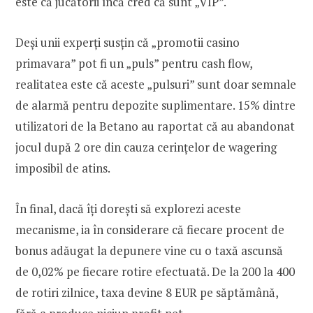
este că jucătorii încă cred că sunt „VIP”.
Deși unii experți susțin că „promotii casino
primavara” pot fi un „puls” pentru cash flow,
realitatea este că aceste „pulsuri” sunt doar semnale
de alarmă pentru depozite suplimentare. 15% dintre
utilizatori de la Betano au raportat că au abandonat
jocul după 2 ore din cauza cerințelor de wagering
imposibil de atins.
În final, dacă îți dorești să explorezi aceste
mecanisme, ia în considerare că fiecare procent de
bonus adăugat la depunere vine cu o taxă ascunsă
de 0,02% pe fiecare rotire efectuată. De la 200 la 400
de rotiri zilnice, taxa devine 8 EUR pe săptămână,