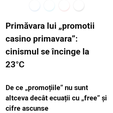
Primăvara lui „promotii
casino primavara”:
cinismul se încinge la
23°C
De ce „promoțiile” nu sunt
altceva decât ecuații cu „free” și
cifre ascunse