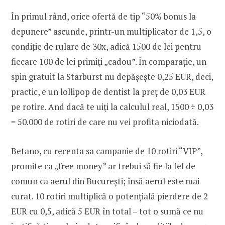
În primul rând, orice ofertă de tip “50% bonus la
depunere” ascunde, printr-un multiplicator de 1,5, o
condiție de rulare de 30x, adică 1500 de lei pentru
fiecare 100 de lei primiți „cadou”. În comparație, un
spin gratuit la Starburst nu depășește 0,25 EUR, deci,
practic, e un lollipop de dentist la preț de 0,03 EUR
pe rotire. And dacă te uiți la calculul real, 1500 ÷ 0,03
= 50.000 de rotiri de care nu vei profita niciodată.
Betano, cu recenta sa campanie de 10 rotiri “VIP”,
promite ca „free money” ar trebui să fie la fel de
comun ca aerul din București; însă aerul este mai
curat. 10 rotiri multiplică o potențială pierdere de 2
EUR cu 0,5, adică 5 EUR în total – tot o sumă ce nu