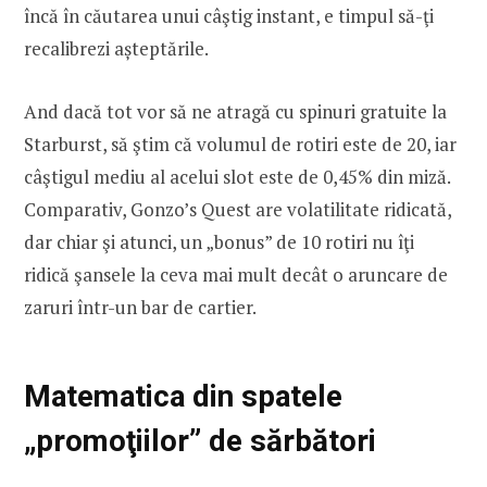
încă în căutarea unui câştig instant, e timpul să-ţi
recalibrezi așteptările.
And dacă tot vor să ne atragă cu spinuri gratuite la
Starburst, să ştim că volumul de rotiri este de 20, iar
câştigul mediu al acelui slot este de 0,45% din miză.
Comparativ, Gonzo’s Quest are volatilitate ridicată,
dar chiar şi atunci, un „bonus” de 10 rotiri nu îţi
ridică şansele la ceva mai mult decât o aruncare de
zaruri într-un bar de cartier.
Matematica din spatele
„promoţiilor” de sărbători