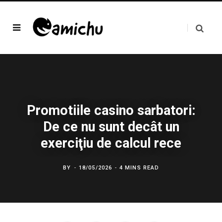
Promotiile casino sarbatori:
De ce nu sunt decât un
exerciţiu de calcul rece
BY
18/05/2026
4 MINS READ