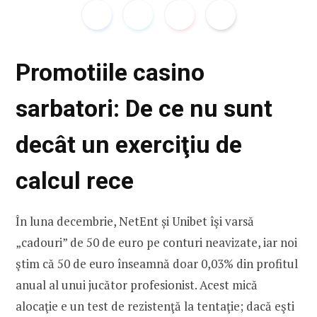
Promotiile casino
sarbatori: De ce nu sunt
decât un exerciţiu de
calcul rece
În luna decembrie, NetEnt și Unibet îşi varsă
„cadouri” de 50 de euro pe conturi neavizate, iar noi
ştim că 50 de euro înseamnă doar 0,03% din profitul
anual al unui jucător profesionist. Acest mică
alocaţie e un test de rezistenţă la tentaţie; dacă eşti