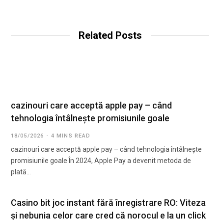
Related Posts
cazinouri care acceptă apple pay – când
tehnologia întâlnește promisiunile goale
18/05/2026
4 MINS READ
cazinouri care acceptă apple pay – când tehnologia întâlnește
promisiunile goale În 2024, Apple Pay a devenit metoda de
plată…
Casino bit joc instant fără înregistrare RO: Viteza
și nebunia celor care cred că norocul e la un click