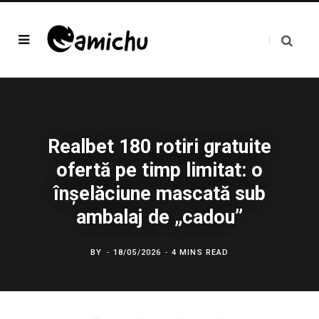
Realbet 180 rotiri gratuite
ofertă pe timp limitat: o
înșelăciune mascată sub
ambalaj de „cadou”
BY
18/05/2026
4 MINS READ