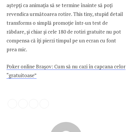
aștepți ca animația să se termine înainte să poți
revendica următoarea rotire. This tiny, stupid detail
transforms o simplă promoție într-un test de
răbdare, și chiar și cele 180 de rotiri gratuite nu pot
compensa că îți pierzi timpul pe un ecran cu font
prea mic.
Poker online Brașov: Cum să nu cazi în capcana celor
“gratuitoase”