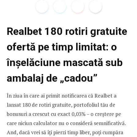
Realbet 180 rotiri gratuite
ofertă pe timp limitat: o
înșelăciune mascată sub
ambalaj de „cadou”
În ziua în care ai primit notificarea că Realbet a
lansat 180 de rotiri gratuite, portofoliul tău de
bonusuri a crescut cu exact 0,03% – o creștere pe
care niciun calculator nu o consideră semnificativă.
And, dacă vrei să îți pierzi timp liber, poți cumpăra