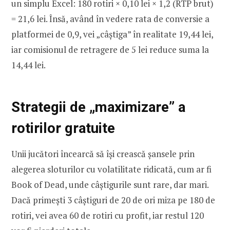
un simplu Excel: 180 rotiri × 0,10 lei × 1,2 (RTP brut)
= 21,6 lei. Însă, având în vedere rata de conversie a
platformei de 0,9, vei „câștiga” în realitate 19,44 lei,
iar comisionul de retragere de 5 lei reduce suma la
14,44 lei.
Strategii de „maximizare” a
rotirilor gratuite
Unii jucători încearcă să își crească șansele prin
alegerea sloturilor cu volatilitate ridicată, cum ar fi
Book of Dead, unde câștigurile sunt rare, dar mari.
Dacă primești 3 câștiguri de 20 de ori miza pe 180 de
rotiri, vei avea 60 de rotiri cu profit, iar restul 120