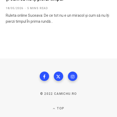
18/05/2026
5 MINS READ
Ruleta online Suceava: De ce tot nu e un miracol și cum să nu îți
pierzi timpul În prima rundă…
© 2022 CAMICHU.RO
TOP