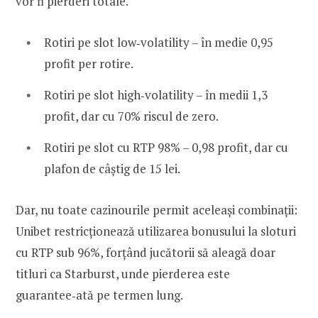
vor fi pierderi totale.
Rotiri pe slot low‑volatility – în medie 0,95
profit per rotire.
Rotiri pe slot high‑volatility – în medii 1,3
profit, dar cu 70% riscul de zero.
Rotiri pe slot cu RTP 98% – 0,98 profit, dar cu
plafon de câștig de 15 lei.
Dar, nu toate cazinourile permit aceleași combinații:
Unibet restricționează utilizarea bonusului la sloturi
cu RTP sub 96%, forțând jucătorii să aleagă doar
titluri ca Starburst, unde pierderea este
guarantee‑ată pe termen lung.