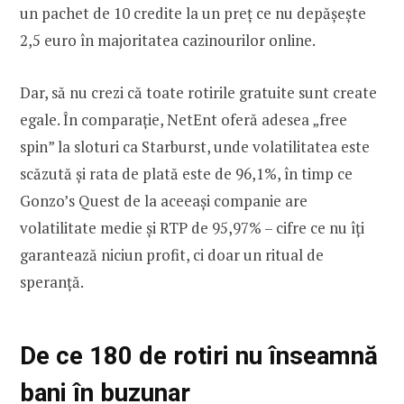
un pachet de 10 credite la un preț ce nu depășește
2,5 euro în majoritatea cazinourilor online.
Dar, să nu crezi că toate rotirile gratuite sunt create
egale. În comparație, NetEnt oferă adesea „free
spin” la sloturi ca Starburst, unde volatilitatea este
scăzută și rata de plată este de 96,1%, în timp ce
Gonzo’s Quest de la aceeași companie are
volatilitate medie și RTP de 95,97% – cifre ce nu îți
garantează niciun profit, ci doar un ritual de
speranță.
De ce 180 de rotiri nu înseamnă
bani în buzunar