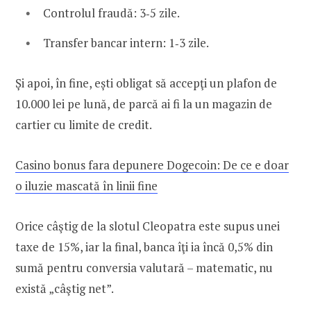
Controlul fraudă: 3‑5 zile.
Transfer bancar intern: 1‑3 zile.
Și apoi, în fine, ești obligat să accepţi un plafon de
10.000 lei pe lună, de parcă ai fi la un magazin de
cartier cu limite de credit.
Casino bonus fara depunere Dogecoin: De ce e doar
o iluzie mascată în linii fine
Orice câştig de la slotul Cleopatra este supus unei
taxe de 15%, iar la final, banca îţi ia încă 0,5% din
sumă pentru conversia valutară – matematic, nu
există „câştig net”.