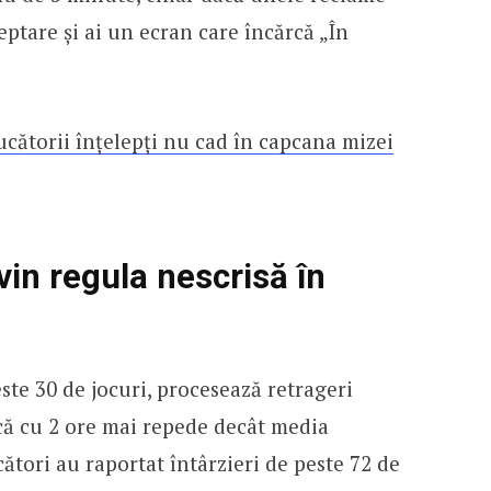
eptare și ai un ecran care încărcă „În
ucătorii înțelepți nu cad în capcana mizei
vin regula nescrisă în
ste 30 de jocuri, procesează retrageri
că cu 2 ore mai repede decât media
ători au raportat întârzieri de peste 72 de