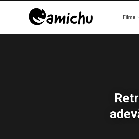
Filme
Retr
adevă