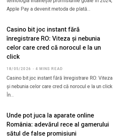
tehnologia întâlnește promisiunile goale În 2024,
Apple Pay a devenit metoda de plată…
Casino bit joc instant fără
înregistrare RO: Viteza și nebunia
celor care cred că norocul e la un
click
18/05/2026
4 MINS READ
Casino bit joc instant fără înregistrare RO: Viteza
și nebunia celor care cred că norocul e la un click
În…
Unde pot juca la aparate online
România: adevărul rece al gamerului
sătul de false promisiuni