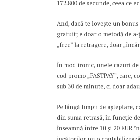
172.800 de secunde, ceea ce ech
And, dacă te lovește un bonus 
gratuit; e doar o metodă de a-
„free” la retragere, doar „încă
În mod ironic, unele cazuri de
cod promo „FASTPAY”, care, con
sub 30 de minute, ci doar adau
Pe lângă timpii de așteptare, 
din suma retrasă, în funcție de
înseamnă între 10 și 20 EUR în
jucătorilor nu o contabilizează