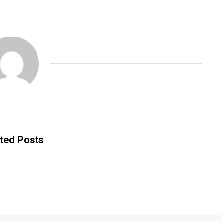
ted Posts