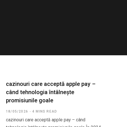
cazinouri care acceptă apple pay –
când tehnologia întâlnește
promisiunile goale
18/05/2026
4 MINS READ
cazinouri care acceptă apple pay – când