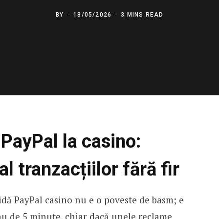
BY
18/05/2026
3 MINS READ
 PayPal la casino:
l tranzacțiilor fără fir
idă PayPal casino nu e o poveste de basm; e
 nu de 5 minute, chiar dacă unele reclame