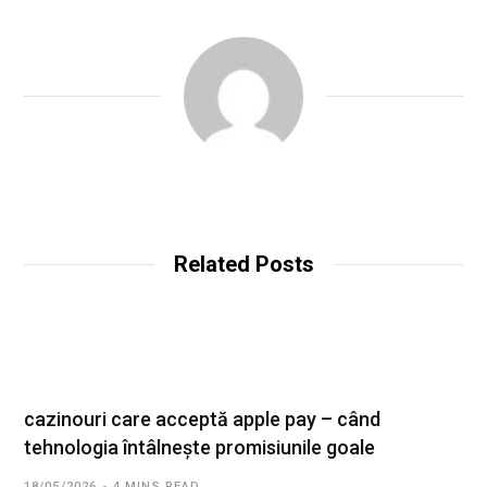
Related Posts
cazinouri care acceptă apple pay – când
tehnologia întâlnește promisiunile goale
18/05/2026
4 MINS READ