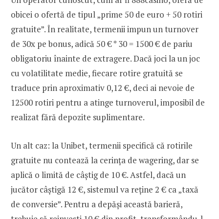
obicei o ofertă de tipul „prime 50 de euro + 50 rotiri
gratuite”. În realitate, termenii impun un turnover
de 30x pe bonus, adică 50 € * 30 = 1500 € de pariu
obligatoriu înainte de extragere. Dacă joci la un joc
cu volatilitate medie, fiecare rotire gratuită se
traduce prin aproximativ 0,12 €, deci ai nevoie de
12500 rotiri pentru a atinge turnoverul, imposibil de
realizat fără depozite suplimentare.
Un alt caz: la Unibet, termenii specifică că rotirile
gratuite nu contează la cerința de wagering, dar se
aplică o limită de câștig de 10 €. Astfel, dacă un
jucător câștigă 12 €, sistemul va reține 2 € ca „taxă
de conversie”. Pentru a depăși această barieră,
trebuie să reinvesti 10 € din profit, transformându‑l