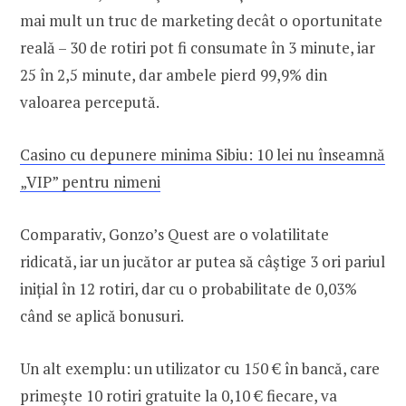
mai mult un truc de marketing decât o oportunitate
reală – 30 de rotiri pot fi consumate în 3 minute, iar
25 în 2,5 minute, dar ambele pierd 99,9% din
valoarea percepută.
Casino cu depunere minima Sibiu: 10 lei nu înseamnă
„VIP” pentru nimeni
Comparativ, Gonzo’s Quest are o volatilitate
ridicată, iar un jucător ar putea să câştige 3 ori pariul
inițial în 12 rotiri, dar cu o probabilitate de 0,03%
când se aplică bonusuri.
Un alt exemplu: un utilizator cu 150 € în bancă, care
primeşte 10 rotiri gratuite la 0,10 € fiecare, va