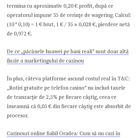
termina cu aproximativ 0,20 € profit, după ce
operatorul impune 35 de cerinţe de wagering. Calcul:
(10 * 0,10) = 1 € brut, 1 € / 35 ≈ 0,028 €, pierdere netă
de 0,972 €.
De ce „păcănele huawei pe bani reali” sunt doar altă
iluzie a marketingului de cazinou
În plus, câteva platforme ascund costul real în T&C:
„Rotiri gratuite pe telefon casino” nu includ taxele
de tranzacție de 2,5% pe fiecare câştig, ceea ce
înseamnă că 0,05 € din fiecare câştig este absorbit de
procesor.
Cazinouri online fiabil Oradea: Cum să nu cazi în