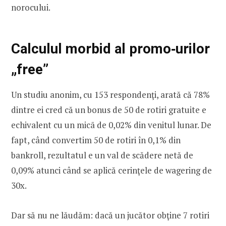
norocului.
Calculul morbid al promo‑urilor
„free”
Un studiu anonim, cu 153 respondenţi, arată că 78%
dintre ei cred că un bonus de 50 de rotiri gratuite e
echivalent cu un micã de 0,02% din venitul lunar. De
fapt, când convertim 50 de rotiri în 0,1% din
bankroll, rezultatul e un val de scădere netă de
0,09% atunci când se aplică cerinţele de wagering de
30x.
Dar să nu ne lăudăm: dacă un jucător obţine 7 rotiri