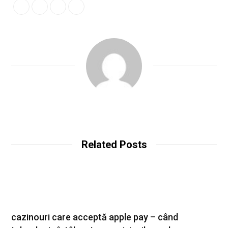
Related Posts
cazinouri care acceptă apple pay – când