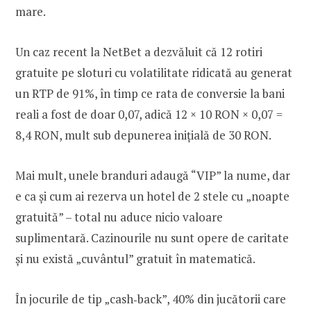
mare.
Un caz recent la NetBet a dezvăluit că 12 rotiri
gratuite pe sloturi cu volatilitate ridicată au generat
un RTP de 91%, în timp ce rata de conversie la bani
reali a fost de doar 0,07, adică 12 × 10 RON × 0,07 =
8,4 RON, mult sub depunerea inițială de 30 RON.
Mai mult, unele branduri adaugă “VIP” la nume, dar
e ca și cum ai rezerva un hotel de 2 stele cu „noapte
gratuită” – total nu aduce nicio valoare
suplimentară. Cazinourile nu sunt opere de caritate
și nu există „cuvântul” gratuit în matematică.
În jocurile de tip „cash‑back”, 40% din jucătorii care