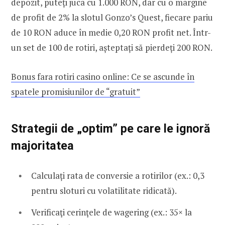
depozit, puteți juca cu 1.000 RON, dar cu o margine
de profit de 2% la slotul Gonzo’s Quest, fiecare pariu
de 10 RON aduce în medie 0,20 RON profit net. Într-
un set de 100 de rotiri, așteptați să pierdeți 200 RON.
Bonus fara rotiri casino online: Ce se ascunde în
spatele promisiunilor de “gratuit”
Strategii de „optim” pe care le ignoră
majoritatea
Calculați rata de conversie a rotirilor (ex.: 0,3
pentru sloturi cu volatilitate ridicată).
Verificaţi cerinţele de wagering (ex.: 35× la