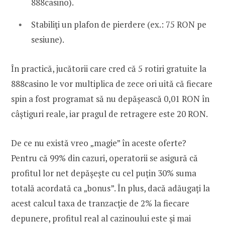
888casino).
Stabiliţi un plafon de pierdere (ex.: 75 RON pe
sesiune).
În practică, jucătorii care cred că 5 rotiri gratuite la
888casino le vor multiplica de zece ori uită că fiecare
spin a fost programat să nu depășească 0,01 RON în
câștiguri reale, iar pragul de retragere este 20 RON.
De ce nu există vreo „magie” în aceste oferte?
Pentru că 99% din cazuri, operatorii se asigură că
profitul lor net depășește cu cel puțin 30% suma
totală acordată ca „bonus”. În plus, dacă adăugați la
acest calcul taxa de tranzacție de 2% la fiecare
depunere, profitul real al cazinoului este și mai