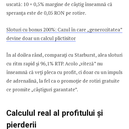
uscată: 10 × 0,5% margine de câștig înseamnă că
speranța este de 0,05 RON pe rotire.
Sloturi cu bonus 200%: Cazul în care „generozitatea”
devine doar un calcul plictisitor
În al doilea rând, comparați cu Starburst, alea sloturi
cu ritm rapid și 96,1% RTP. Acolo „viteză” nu
înseamnă că veți pleca cu profit, ci doar cu un impuls
de adrenalină, la fel ca o promoție de rotiri gratuite
ce promite „câștiguri garantate”.
Calculul real al profitului și
pierderii