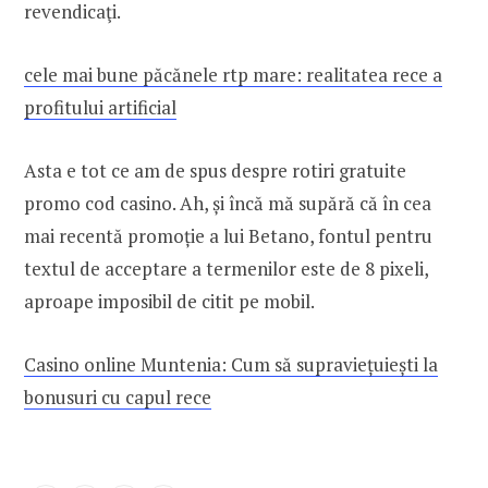
revendicaţi.
cele mai bune păcănele rtp mare: realitatea rece a
profitului artificial
Asta e tot ce am de spus despre rotiri gratuite
promo cod casino. Ah, și încă mă supără că în cea
mai recentă promoție a lui Betano, fontul pentru
textul de acceptare a termenilor este de 8 pixeli,
aproape imposibil de citit pe mobil.
Casino online Muntenia: Cum să supraviețuiești la
bonusuri cu capul rece