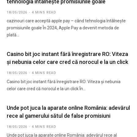
tehnologia întâlnește promisiunile goale
18/05/2026
4 MINS READ
cazinouri care acceptă apple pay – când tehnologia întâlnește
promisiunile goale În 2024, Apple Pay a devenit metoda de
plată…
Casino bit joc instant fără înregistrare RO: Viteza
și nebunia celor care cred că norocul e la un click
18/05/2026
4 MINS READ
Casino bit joc instant fără înregistrare RO: Viteza și nebunia
celor care cred că norocul e la un click În…
Unde pot juca la aparate online România: adevărul
rece al gamerului sătul de false promisiuni
18/05/2026
4 MINS READ
Unde pot juca la aparate online România: adevărul rece al