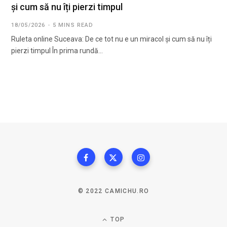
și cum să nu îți pierzi timpul
18/05/2026
5 MINS READ
Ruleta online Suceava: De ce tot nu e un miracol și cum să nu îți
pierzi timpul În prima rundă…
© 2022 CAMICHU.RO
TOP