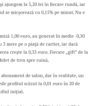
i ajungem la 5,20 lei în fiecare rundă, iar
lul se micșorează cu 0,15% pe minut. Nu e
 miză 1,00 euro, au generat în medie -0,30
u 3 mere pe o piață de cartier, iar dacă
rea crește la 0,33 euro. Fiecare „gift” de la
bilet de tren spre ruină.
n abonament de salon, dar în realitate, un
de profitul scăzut la 0,01 euro în 20 de
lul inițial.