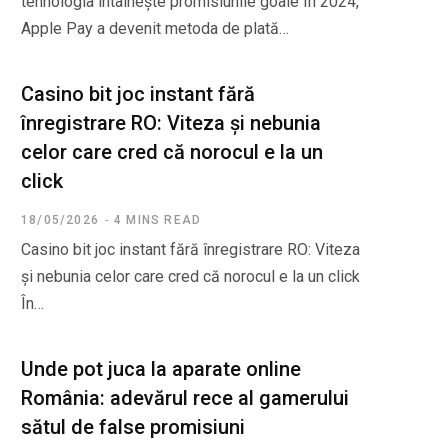
tehnologia întâlnește promisiunile goale În 2024,
Apple Pay a devenit metoda de plată…
Casino bit joc instant fără
înregistrare RO: Viteza și nebunia
celor care cred că norocul e la un
click
18/05/2026
4 MINS READ
Casino bit joc instant fără înregistrare RO: Viteza
și nebunia celor care cred că norocul e la un click
În…
Unde pot juca la aparate online
România: adevărul rece al gamerului
sătul de false promisiuni