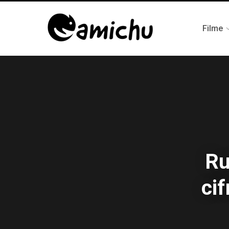
Filme
Ru
cif