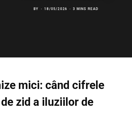
BY
18/05/2026
3 MINS READ
ize mici: când cifrele
de zid a iluziilor de