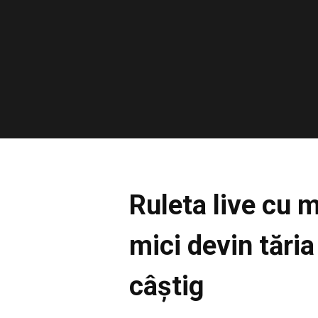
Ruleta live cu m
mici devin tăria 
câștig