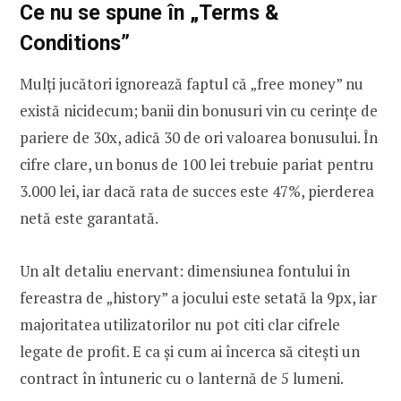
Ce nu se spune în „Terms &
Conditions”
Mulți jucători ignorează faptul că „free money” nu
există nicidecum; banii din bonusuri vin cu cerințe de
pariere de 30x, adică 30 de ori valoarea bonusului. În
cifre clare, un bonus de 100 lei trebuie pariat pentru
3.000 lei, iar dacă rata de succes este 47%, pierderea
netă este garantată.
Un alt detaliu enervant: dimensiunea fontului în
fereastra de „history” a jocului este setată la 9px, iar
majoritatea utilizatorilor nu pot citi clar cifrele
legate de profit. E ca și cum ai încerca să citești un
contract în întuneric cu o lanternă de 5 lumeni.