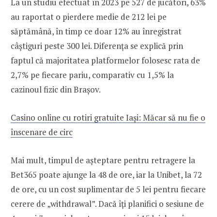
La un studiu efectuat în 2023 pe 527 de jucători, 63%
au raportat o pierdere medie de 212 lei pe
săptămână, în timp ce doar 12% au înregistrat
câștiguri peste 300 lei. Diferența se explică prin
faptul că majoritatea platformelor folosesc rata de
2,7% pe fiecare pariu, comparativ cu 1,5% la
cazinoul fizic din Brașov.
Casino online cu rotiri gratuite Iași: Măcar să nu fie o
înscenare de circ
Mai mult, timpul de așteptare pentru retragere la
Bet365 poate ajunge la 48 de ore, iar la Unibet, la 72
de ore, cu un cost suplimentar de 5 lei pentru fiecare
cerere de „withdrawal”. Dacă îți planifici o sesiune de