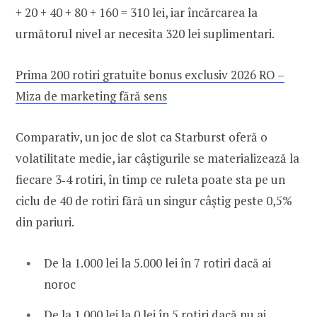
+ 20 + 40 + 80 + 160 = 310 lei, iar încărcarea la
următorul nivel ar necesita 320 lei suplimentari.
Prima 200 rotiri gratuite bonus exclusiv 2026 RO –
Miza de marketing fără sens
Comparativ, un joc de slot ca Starburst oferă o
volatilitate medie, iar câștigurile se materializează la
fiecare 3‑4 rotiri, în timp ce ruleta poate sta pe un
ciclu de 40 de rotiri fără un singur câștig peste 0,5%
din pariuri.
De la 1.000 lei la 5.000 lei în 7 rotiri dacă ai
noroc
De la 1.000 lei la 0 lei în 5 rotiri dacă nu ai