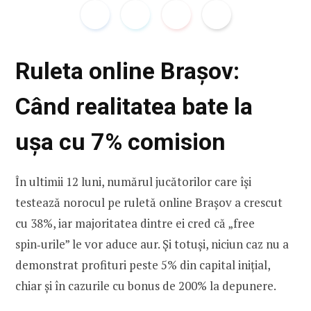
Ruleta online Brașov:
Când realitatea bate la
ușa cu 7% comision
În ultimii 12 luni, numărul jucătorilor care își
testează norocul pe ruletă online Brașov a crescut
cu 38%, iar majoritatea dintre ei cred că „free
spin‑urile” le vor aduce aur. Și totuși, niciun caz nu a
demonstrat profituri peste 5% din capital inițial,
chiar și în cazurile cu bonus de 200% la depunere.