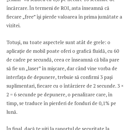
încărcare. În termeni de ROI, asta înseamnă că
fiecare „free” își pierde valoarea în prima jumătate a
vizitei.
Totuși, nu toate aspectele sunt atât de grele: o
aplicație de mobil poate oferi o grafică fluidă, cu 60
de cadre pe secundă, ceea ce înseamnă că bila pare
să fie un „laser” în mișcare, dar când vine vorba de
interfața de depunere, trebuie să confirmi 3 pași
suplimentari, fiecare cu o întârziere de 2 secunde. 3 ×
2 = 6 secunde pe depunere, o penalizare care, în
timp, se traduce în pierderi de fonduri de 0,1% pe
lună.
În final, dacă te uiți la raportul de securitate la