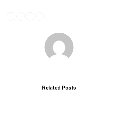
Related Posts