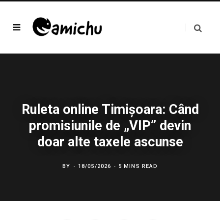
Ruleta online Timișoara: Când
promisiunile de „VIP” devin
doar alte taxele ascunse
BY
18/05/2026
5 MINS READ