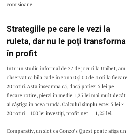
comisioane.
Strategiile pe care le vezi la
ruleta, dar nu le poți transforma
în profit
Într-un studiu informal de 27 de jocuri la Unibet, am
observat că bila cade în zona 0 și 00 de 4 ori la fiecare
20 rotiri. Asta înseamnă că, dacă pariezi 5 lei pe
fiecare rotire, pierzi în medie 1,25 lei mai mult decât
ai câștiga în acea rundă. Calculul simplu este: 5 lei ×
20 rotiri = 100 lei investiți, profit net = -1,25 lei.
Comparativ, un slot ca Gonzo’s Quest poate afișa un