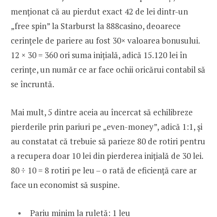
menționat că au pierdut exact 42 de lei dintr-un
„free spin” la Starburst la 888casino, deoarece
cerințele de pariere au fost 30× valoarea bonusului.
12 × 30 = 360 ori suma inițială, adică 15.120 lei în
cerințe, un număr ce ar face ochii oricărui contabil să
se încruntă.
Mai mult, 5 dintre aceia au încercat să echilibreze
pierderile prin pariuri pe „even-money”, adică 1:1, și
au constatat că trebuie să parieze 80 de rotiri pentru
a recupera doar 10 lei din pierderea inițială de 30 lei.
80 ÷ 10 = 8 rotiri pe leu – o rată de eficiență care ar
face un economist să suspine.
Pariu minim la ruletă: 1 leu