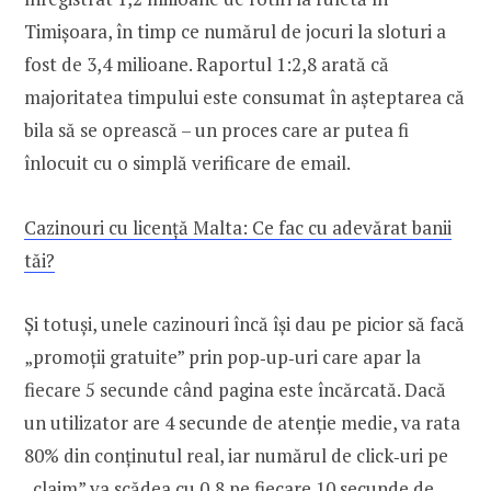
Timișoara, în timp ce numărul de jocuri la sloturi a
fost de 3,4 milioane. Raportul 1:2,8 arată că
majoritatea timpului este consumat în așteptarea că
bila să se oprească – un proces care ar putea fi
înlocuit cu o simplă verificare de email.
Cazinouri cu licență Malta: Ce fac cu adevărat banii
tăi?
Și totuși, unele cazinouri încă își dau pe picior să facă
„promoții gratuite” prin pop‑up‑uri care apar la
fiecare 5 secunde când pagina este încărcată. Dacă
un utilizator are 4 secunde de atenție medie, va rata
80% din conținutul real, iar numărul de click‑uri pe
„claim” va scădea cu 0,8 pe fiecare 10 secunde de