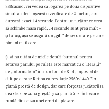
888casino, vei vedea că logarea pe două dispozitive
simultan declanșează o verificare de 2‑factor, care
durează exact 14 secunde. Pentru un jucător ce vrea
să schimbe masa rapid, 14 secunde sunt prea mult –
și totuși, așa se asigură un „gift” de securitate pe care
nimeni nu îl cere.
Și să nu uităm de micile detalii: butonul pentru
setarea pariului pe ruletă este marcat cu o literă „i”
de „information” într-un font de 8‑pt, imposibil de
citit pe ecrane Retina cu rezoluție 2560×1440. E o
glumă prostă de design, dar care forțează jucătorii să
dea click pe zona greșită și să piardă 5 lei în fiecare
rundă din cauza unei erori de plasare.