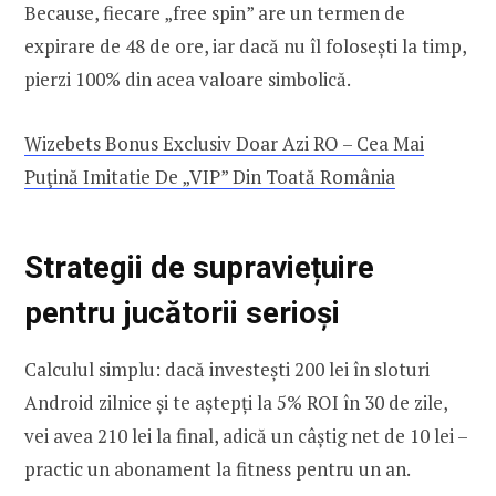
Because, fiecare „free spin” are un termen de
expirare de 48 de ore, iar dacă nu îl folosești la timp,
pierzi 100% din acea valoare simbolică.
Wizebets Bonus Exclusiv Doar Azi RO – Cea Mai
Puţină Imitatie De „VIP” Din Toată România
Strategii de supraviețuire
pentru jucătorii serioși
Calculul simplu: dacă investești 200 lei în sloturi
Android zilnice și te aștepți la 5% ROI în 30 de zile,
vei avea 210 lei la final, adică un câștig net de 10 lei –
practic un abonament la fitness pentru un an.