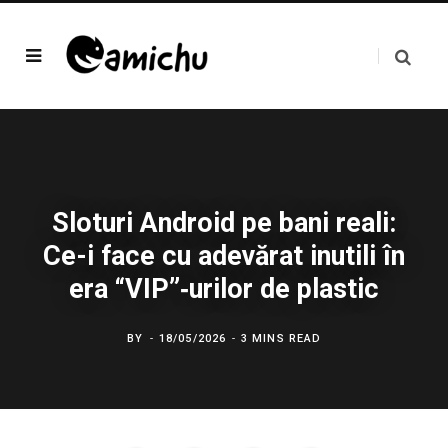
Sloturi Android pe bani reali:
Ce-i face cu adevărat inutili în
era “VIP”‑urilor de plastic
BY
18/05/2026
3 MINS READ