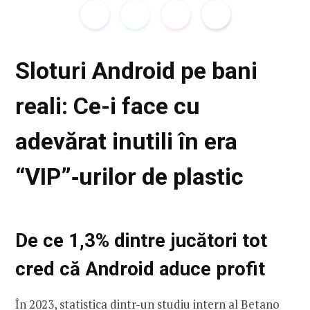
Sloturi Android pe bani
reali: Ce-i face cu
adevărat inutili în era
“VIP”‑urilor de plastic
De ce 1,3% dintre jucători tot
cred că Android aduce profit
În 2023, statistica dintr-un studiu intern al Betano