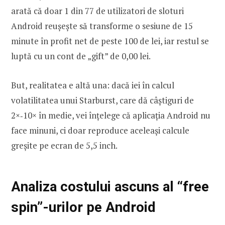
arată că doar 1 din 77 de utilizatori de sloturi
Android reușește să transforme o sesiune de 15
minute în profit net de peste 100 de lei, iar restul se
luptă cu un cont de „gift” de 0,00 lei.
But, realitatea e altă una: dacă iei în calcul
volatilitatea unui Starburst, care dă câștiguri de
2×‑10× în medie, vei înțelege că aplicația Android nu
face minuni, ci doar reproduce aceleași calcule
greșite pe ecran de 5,5 inch.
Analiza costului ascuns al “free
spin”-urilor pe Android