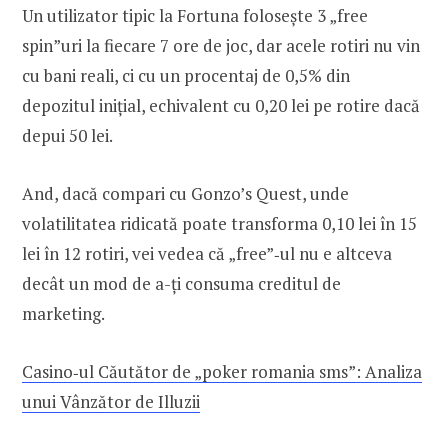
Un utilizator tipic la Fortuna folosește 3 „free
spin”uri la fiecare 7 ore de joc, dar acele rotiri nu vin
cu bani reali, ci cu un procentaj de 0,5% din
depozitul inițial, echivalent cu 0,20 lei pe rotire dacă
depui 50 lei.
And, dacă compari cu Gonzo’s Quest, unde
volatilitatea ridicată poate transforma 0,10 lei în 15
lei în 12 rotiri, vei vedea că „free”‑ul nu e altceva
decât un mod de a-ți consuma creditul de
marketing.
Casino‑ul Căutător de „poker romania sms”: Analiza
unui Vânzător de Illuzii