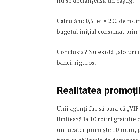
nu se declanșează un câștig.
Calculăm: 0,5 lei × 200 de rotir
bugetul inițial consumat prin 
Concluzia? Nu există „sloturi 
bancă riguros.
Realitatea promoții
Unii agenți fac să pară că „VIP 
limitează la 10 rotiri gratuite 
un jucător primeşte 10 rotiri, 