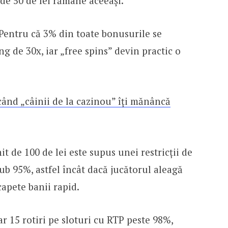
de 50 de lei rămâne aceeași.
? Pentru că 3% din toate bonusurile se
g de 30x, iar „free spins” devin practic o
 când „câinii de la cazinou” îți mănâncă
t de 100 de lei este supus unei restricții de
sub 95%, astfel încât dacă jucătorul aleagă
capete banii rapid.
r 15 rotiri pe sloturi cu RTP peste 98%,