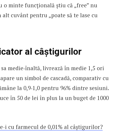
u o minte funcțională știu că „free” nu
 alt cuvânt pentru „poate să te lase cu
icator al câștigurilor
 sa medie‑înaltă, livrează în medie 1,5 ori
re apare un simbol de cascadă, comparativ cu
rămâne la 0,9‑1,0 pentru 96% dintre sesiuni.
uce în 50 de lei în plus la un buget de 1000
Ce-i cu farmecul de 0,01% al câștigurilor?