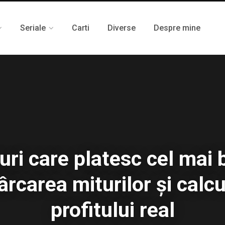
Seriale
Carti
Diverse
Despre mine
uri care platesc cel mai 
rcarea miturilor și calc
profitului real