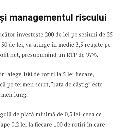
 și managementul riscului
cător investeşte 200 de lei pe sesiuni de 25
 50 de lei, va atinge în medie 3,5 reușite pe
profit net, presupunând un RTP de 97%.
ri alege 100 de rotiri la 5 lei fiecare,
 că pe termen scurt, “rata de câștig” este
ermen lung.
gulă de plată minimă de 0,5 lei, ceea ce
ape 0,2 lei la fiecare 100 de rotiri în care