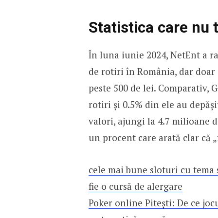
Statistica care nu t
În luna iunie 2024, NetEnt a r
de rotiri în România, dar doar
peste 500 de lei. Comparativ, 
rotiri și 0.5% din ele au depăș
valori, ajungi la 4.7 milioane d
un procent care arată clar că „
cele mai bune sloturi cu tema 
fie o cursă de alergare
Poker online Pitești: De ce joc