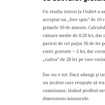
Un studiu intern la Unibet a ar
acceptat un „free spin” de 10 
primele 30 de minute. Calculul 
valoare medie de 0.20 lei, dar 
pariezi de cel puțin 30 de lei p
rotiri gratuite = 2 lei, dar cer
„cadou” de 28 lei pe care cazin
Dar nu e tot. Dacă adaugi și ta
un jucător care reușește să tran
comisioane, lăsând profitul net 
dimensiuni minuscule.