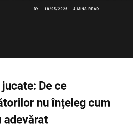
BY
18/05/2026
4 MINS READ
 jucate: De ce
ătorilor nu înțeleg cum
u adevărat