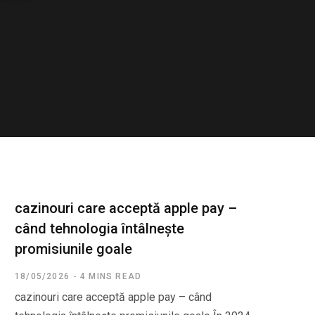
cazinouri care acceptă apple pay –
când tehnologia întâlnește
promisiunile goale
18/05/2026
4 MINS READ
cazinouri care acceptă apple pay – când