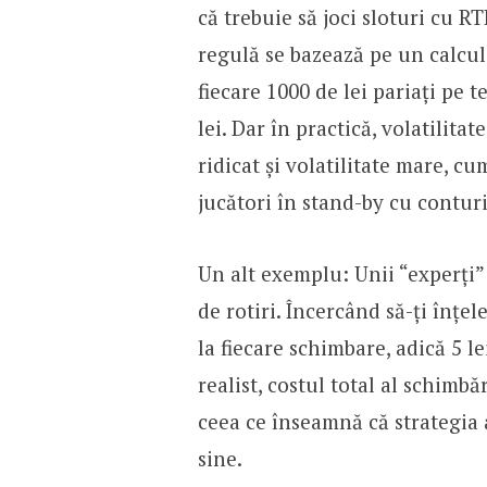
că trebuie să joci sloturi cu R
regulă se bazează pe un calcul
fiecare 1000 de lei pariați pe 
lei. Dar în practică, volatilitat
ridicat și volatilitate mare, c
jucători în stand-by cu conturi
Un alt exemplu: Unii “experți”
de rotiri. Încercând să-ți înțe
la fiecare schimbare, adică 5 l
realist, costul total al schimbă
ceea ce înseamnă că strategia 
sine.