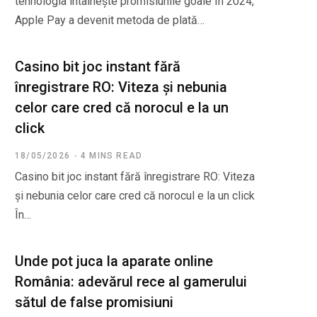
tehnologia întâlnește promisiunile goale În 2024,
Apple Pay a devenit metoda de plată…
Casino bit joc instant fără
înregistrare RO: Viteza și nebunia
celor care cred că norocul e la un
click
18/05/2026
4 MINS READ
Casino bit joc instant fără înregistrare RO: Viteza
și nebunia celor care cred că norocul e la un click
În…
Unde pot juca la aparate online
România: adevărul rece al gamerului
sătul de false promisiuni