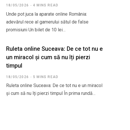
18/05/2026
4 MINS READ
Unde pot juca la aparate online România:
adevărul rece al gamerului sătul de false
promisiuni Un bilet de 10 lei…
Ruleta online Suceava: De ce tot nu e
un miracol și cum să nu îți pierzi
timpul
18/05/2026
5 MINS READ
Ruleta online Suceava: De ce tot nu e un miracol
și cum să nu îți pierzi timpul În prima rundă…