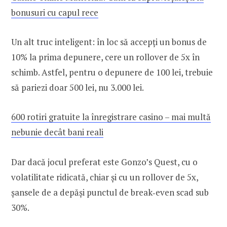
bonusuri cu capul rece
Un alt truc inteligent: în loc să accepți un bonus de
10% la prima depunere, cere un rollover de 5x în
schimb. Astfel, pentru o depunere de 100 lei, trebuie
să pariezi doar 500 lei, nu 3.000 lei.
600 rotiri gratuite la înregistrare casino – mai multă
nebunie decât bani reali
Dar dacă jocul preferat este Gonzo’s Quest, cu o
volatilitate ridicată, chiar și cu un rollover de 5x,
șansele de a depăși punctul de break‑even scad sub
30%.