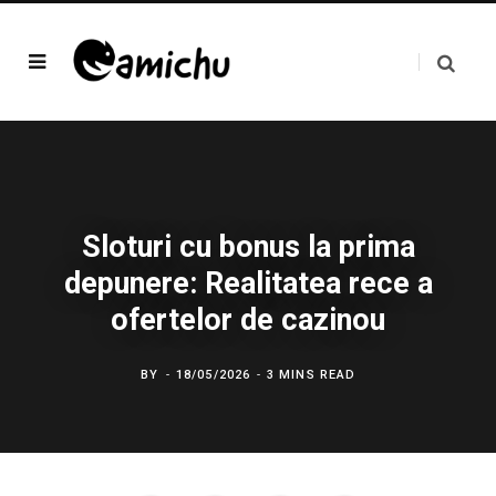
Sloturi cu bonus la prima
depunere: Realitatea rece a
ofertelor de cazinou
BY
18/05/2026
3 MINS READ