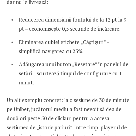
dar nu le livrează:
Reducerea dimensiunii fontului de la 12 pt la 9
pt – economisește 0,5 secunde de încărcare.
Eliminarea dublei etichete „Câștiguri” –
simplifică navigarea cu 23%.
Adăugarea unui buton „Resetare” în panelul de
setări – scurtează timpul de configurare cu 1
minut.
Un alt exemplu concret: la o sesiune de 30 de minute
pe Unibet, jucătorul mediu a fost nevoit să dea de
două ori peste 50 de clickuri pentru a accesa
secțiunea de „istoric pariuri”. Între timp, playerul de