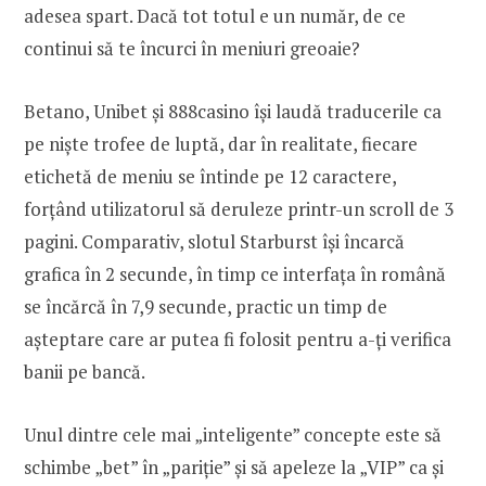
adesea spart. Dacă tot totul e un număr, de ce
continui să te încurci în meniuri greoaie?
Betano, Unibet și 888casino își laudă traducerile ca
pe niște trofee de luptă, dar în realitate, fiecare
etichetă de meniu se întinde pe 12 caractere,
forțând utilizatorul să deruleze printr-un scroll de 3
pagini. Comparativ, slotul Starburst își încarcă
grafica în 2 secunde, în timp ce interfața în română
se încărcă în 7,9 secunde, practic un timp de
așteptare care ar putea fi folosit pentru a-ți verifica
banii pe bancă.
Unul dintre cele mai „inteligente” concepte este să
schimbe „bet” în „pariție” și să apeleze la „VIP” ca și