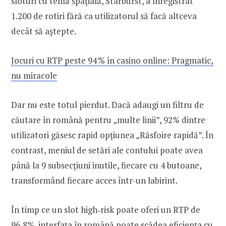
sloturi cu temă spațială, Starburst, a înregistrat
1.200 de rotiri fără ca utilizatorul să facă altceva
decât să aștepte.
Jocuri cu RTP peste 94 % în casino online: Pragmatic,
nu miracole
Dar nu este totul pierdut. Dacă adaugi un filtru de
căutare în română pentru „multe linii”, 92% dintre
utilizatori găsesc rapid opțiunea „Răsfoire rapidă”. În
contrast, meniul de setări ale contului poate avea
până la 9 subsecțiuni inutile, fiecare cu 4 butoane,
transformând fiecare acces într-un labirint.
În timp ce un slot high‑risk poate oferi un RTP de
96,8%, interfața în română poate scădea eficiența cu