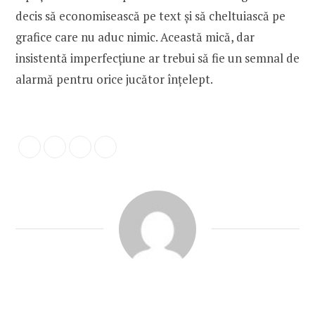
decis să economisească pe text și să cheltuiască pe
grafice care nu aduc nimic. Această mică, dar
insistentă imperfecțiune ar trebui să fie un semnal de
alarmă pentru orice jucător înțelept.