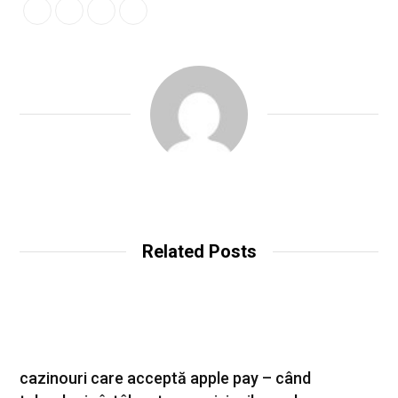
Related Posts
cazinouri care acceptă apple pay – când