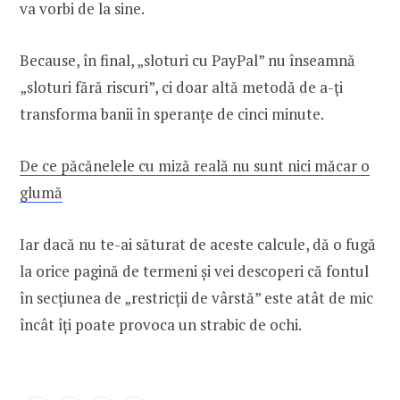
va vorbi de la sine.
Because, în final, „sloturi cu PayPal” nu înseamnă
„sloturi fără riscuri”, ci doar altă metodă de a-ţi
transforma banii în speranțe de cinci minute.
De ce păcănelele cu miză reală nu sunt nici măcar o
glumă
Iar dacă nu te-ai săturat de aceste calcule, dă o fugă
la orice pagină de termeni și vei descoperi că fontul
în secțiunea de „restricții de vârstă” este atât de mic
încât îți poate provoca un strabic de ochi.