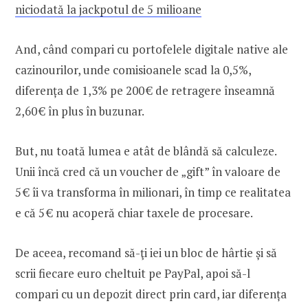
niciodată la jackpotul de 5 milioane
And, când compari cu portofelele digitale native ale
cazinourilor, unde comisioanele scad la 0,5%,
diferența de 1,3% pe 200 € de retragere înseamnă
2,60 € în plus în buzunar.
But, nu toată lumea e atât de blândă să calculeze.
Unii încă cred că un voucher de „gift” în valoare de
5 € îi va transforma în milionari, în timp ce realitatea
e că 5 € nu acoperă chiar taxele de procesare.
De aceea, recomand să-ţi iei un bloc de hârtie și să
scrii fiecare euro cheltuit pe PayPal, apoi să-l
compari cu un depozit direct prin card, iar diferența