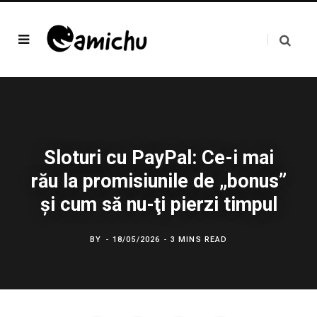
Sloturi cu PayPal: Ce-i mai
rău la promisiunile de „bonus”
și cum să nu-ţi pierzi timpul
BY
18/05/2026
3 MINS READ