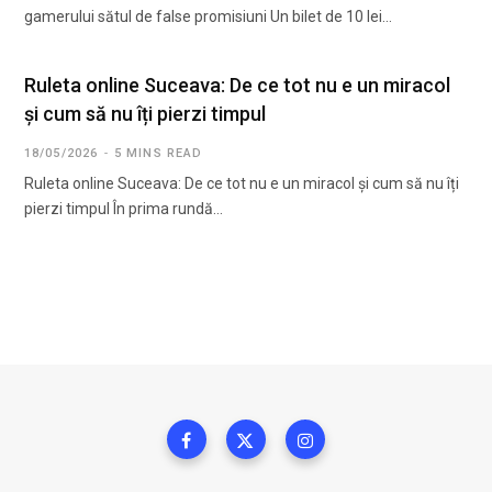
gamerului sătul de false promisiuni Un bilet de 10 lei…
Ruleta online Suceava: De ce tot nu e un miracol
și cum să nu îți pierzi timpul
18/05/2026
5 MINS READ
Ruleta online Suceava: De ce tot nu e un miracol și cum să nu îți
pierzi timpul În prima rundă…