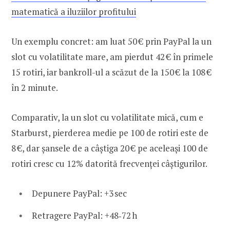
matematică a iluziilor profitului
Un exemplu concret: am luat 50 € prin PayPal la un
slot cu volatilitate mare, am pierdut 42 € în primele
15 rotiri, iar bankroll-ul a scăzut de la 150 € la 108 €
în 2 minute.
Comparativ, la un slot cu volatilitate mică, cum e
Starburst, pierderea medie pe 100 de rotiri este de
8 €, dar șansele de a câștiga 20 € pe aceleași 100 de
rotiri cresc cu 12% datorită frecvenței câștigurilor.
Depunere PayPal: +3 sec
Retragere PayPal: +48‑72 h