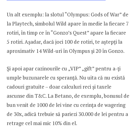
Un alt exemplu: la slotul “Olympus: Gods of War” de
la Playtech, simbolul Wild apare în medie la fiecare 7
rotiri, în timp ce în “Gonzo’s Quest” apare la fiecare
5 rotiri. Așadar, dacă joci 100 de rotiri, te aștepți la
aproximativ 14 Wild-uri în Olympus și 20 în Gonzo.
Şi apoi apar cazinourile cu „VIP” „gift” pentru a-ţi
umple buzunarele cu speranță. Nu uita că nu există
cadouri gratuite – doar calculuri reci și taxele
ascunse din T&C. La Betano, de exemplu, bonusul de
bun venit de 1000 de lei vine cu cerința de wagering
de 30x, adică trebuie să pariezi 30.000 de lei pentru a
retrage cel mai mic 10% din el.