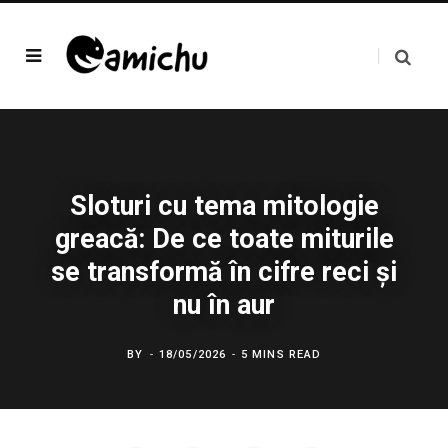
Sloturi cu tema mitologie
greacă: De ce toate miturile
se transformă în cifre reci și
nu în aur
BY
18/05/2026
5 MINS READ