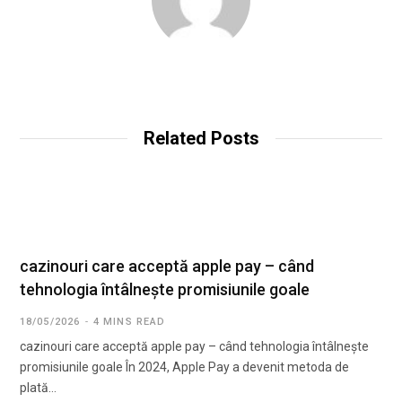
Related Posts
cazinouri care acceptă apple pay – când
tehnologia întâlnește promisiunile goale
18/05/2026
4 MINS READ
cazinouri care acceptă apple pay – când tehnologia întâlnește
promisiunile goale În 2024, Apple Pay a devenit metoda de
plată…