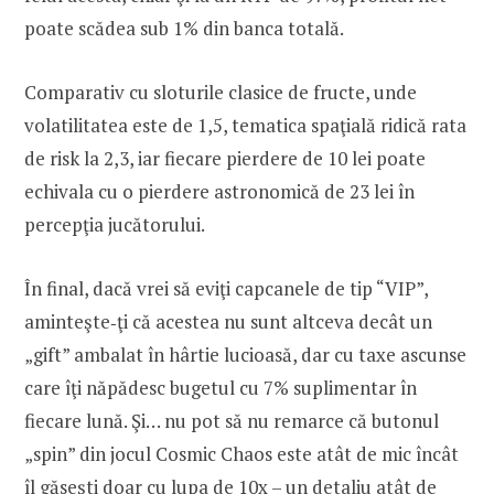
poate scădea sub 1% din banca totală.
Comparativ cu sloturile clasice de fructe, unde
volatilitatea este de 1,5, tematica spaţială ridică rata
de risk la 2,3, iar fiecare pierdere de 10 lei poate
echivala cu o pierdere astronomică de 23 lei în
percepţia jucătorului.
În final, dacă vrei să eviţi capcanele de tip “VIP”,
aminteşte‑ţi că acestea nu sunt altceva decât un
„gift” ambalat în hârtie lucioasă, dar cu taxe ascunse
care îţi năpădesc bugetul cu 7% suplimentar în
fiecare lună. Şi… nu pot să nu remarce că butonul
„spin” din jocul Cosmic Chaos este atât de mic încât
îl găseşti doar cu lupa de 10x – un detaliu atât de