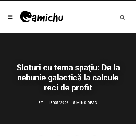
Sloturi cu tema spaţiu: De la
nebunie galactică la calcule
reci de profit
BY
18/05/2026
5 MINS READ