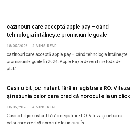
cazinouri care acceptă apple pay – când
tehnologia întâlnește promisiunile goale
18/05/2026
4 MINS READ
cazinouri care acceptă apple pay – când tehnologia întâlnește
promisiunile goale În 2024, Apple Pay a devenit metoda de
plată…
Casino bit joc instant fără înregistrare RO: Viteza
și nebunia celor care cred că norocul e la un click
18/05/2026
4 MINS READ
Casino bit joc instant fără înregistrare RO: Viteza și nebunia
celor care cred că norocul e la un click În…