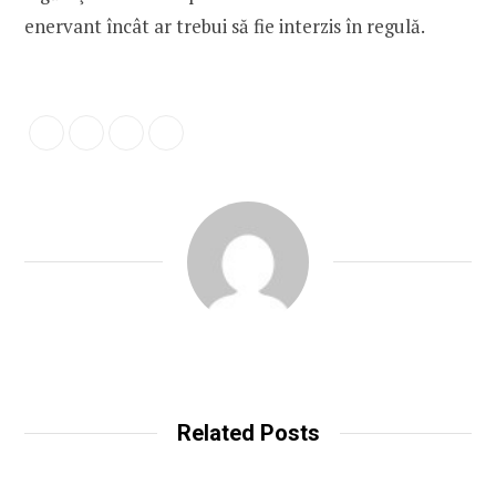
enervant încât ar trebui să fie interzis în regulă.
Related Posts