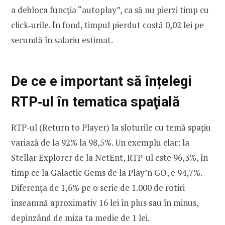
a debloca funcţia “autoplay”, ca să nu pierzi timp cu
click‑urile. În fond, timpul pierdut costă 0,02 lei pe
secundă în salariu estimat.
De ce e important să înțelegi
RTP‑ul în tematica spaţială
RTP‑ul (Return to Player) la sloturile cu temă spaţiu
variază de la 92% la 98,5%. Un exemplu clar: la
Stellar Explorer de la NetEnt, RTP‑ul este 96,3%, în
timp ce la Galactic Gems de la Play’n GO, e 94,7%.
Diferenţa de 1,6% pe o serie de 1.000 de rotiri
înseamnă aproximativ 16 lei în plus sau în minus,
depinzând de miza ta medie de 1 lei.