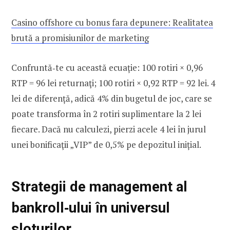
Casino offshore cu bonus fara depunere: Realitatea
brută a promisiunilor de marketing
Confruntă‑te cu această ecuație: 100 rotiri × 0,96
RTP = 96 lei returnaţi; 100 rotiri × 0,92 RTP = 92 lei. 4
lei de diferență, adică 4% din bugetul de joc, care se
poate transforma în 2 rotiri suplimentare la 2 lei
fiecare. Dacă nu calculezi, pierzi acele 4 lei în jurul
unei bonificaţii „VIP” de 0,5% pe depozitul inițial.
Strategii de management al
bankroll‑ului în universul
sloturilor