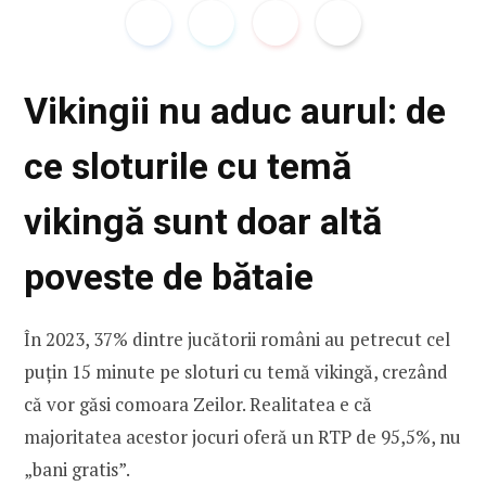
Vikingii nu aduc aurul: de
ce sloturile cu temă
vikingă sunt doar altă
poveste de bătaie
În 2023, 37% dintre jucătorii români au petrecut cel
puțin 15 minute pe sloturi cu temă vikingă, crezând
că vor găsi comoara Zeilor. Realitatea e că
majoritatea acestor jocuri oferă un RTP de 95,5%, nu
„bani gratis”.