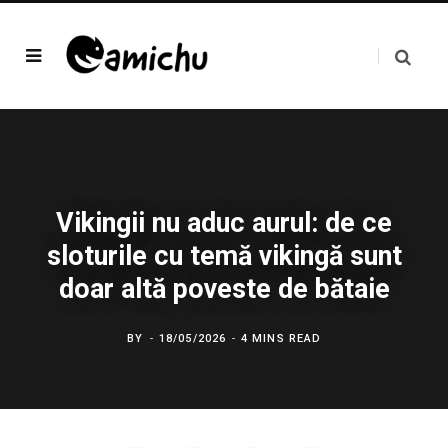
Vikingii nu aduc aurul: de ce
sloturile cu temă vikingă sunt
doar altă poveste de bătaie
BY
18/05/2026
4 MINS READ