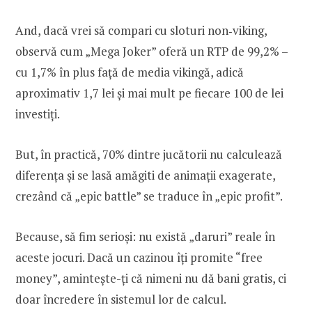
And, dacă vrei să compari cu sloturi non‑viking,
observă cum „Mega Joker” oferă un RTP de 99,2% –
cu 1,7% în plus față de media vikingă, adică
aproximativ 1,7 lei și mai mult pe fiecare 100 de lei
investiți.
But, în practică, 70% dintre jucătorii nu calculează
diferența și se lasă amăgiti de animații exagerate,
crezând că „epic battle” se traduce în „epic profit”.
Because, să fim serioși: nu există „daruri” reale în
aceste jocuri. Dacă un cazinou îți promite “free
money”, amintește-ți că nimeni nu dă bani gratis, ci
doar încredere în sistemul lor de calcul.