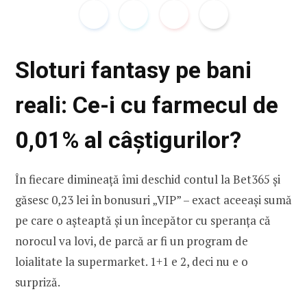
Sloturi fantasy pe bani
reali: Ce-i cu farmecul de
0,01% al câștigurilor?
În fiecare dimineață îmi deschid contul la Bet365 și
găsesc 0,23 lei în bonusuri „VIP” – exact aceeași sumă
pe care o așteaptă și un începător cu speranța că
norocul va lovi, de parcă ar fi un program de
loialitate la supermarket. 1+1 e 2, deci nu e o
surpriză.