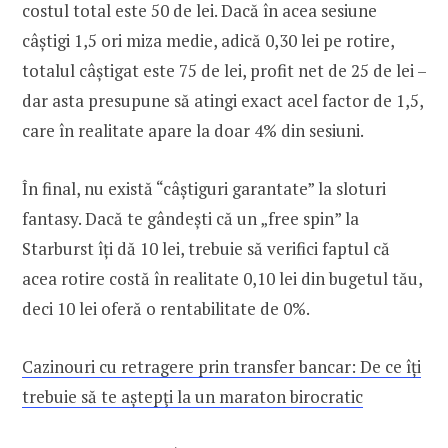
costul total este 50 de lei. Dacă în acea sesiune
câștigi 1,5 ori miza medie, adică 0,30 lei pe rotire,
totalul câștigat este 75 de lei, profit net de 25 de lei –
dar asta presupune să atingi exact acel factor de 1,5,
care în realitate apare la doar 4% din sesiuni.
În final, nu există “câștiguri garantate” la sloturi
fantasy. Dacă te gândești că un „free spin” la
Starburst îți dă 10 lei, trebuie să verifici faptul că
acea rotire costă în realitate 0,10 lei din bugetul tău,
deci 10 lei oferă o rentabilitate de 0%.
Cazinouri cu retragere prin transfer bancar: De ce îți
trebuie să te aștepţi la un maraton birocratic