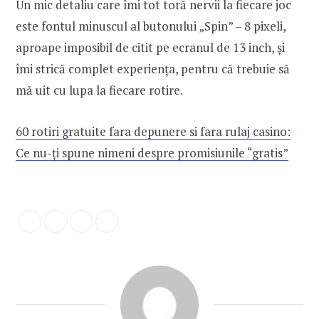
Un mic detaliu care îmi tot toră nervii la fiecare joc
este fontul minuscul al butonului „Spin” – 8 pixeli,
aproape imposibil de citit pe ecranul de 13 inch, și
îmi strică complet experiența, pentru că trebuie să
mă uit cu lupa la fiecare rotire.
60 rotiri gratuite fara depunere si fara rulaj casino:
Ce nu-ți spune nimeni despre promisiunile “gratis”