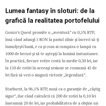
Lumea fantasy în sloturi: de la
grafică la realitatea portofelului
Gonzo’s Quest promite o „aventură” cu 0,5% RTP,
însă când adaugi 5 RON la pariul zilnic și încerci să-ți
înmulțești banii, e ca și cum ai cumpăra o lampă cu
1000 de becuri și să te aștepți la lumină instantanee.
În practică, fiecare rotire costă în medie 0,30 lei, iar
la 150 de rotiri în aceeași sesiune se consumă 45 de
lei fără să vezi o singură victorie „legendară”.
Starburst, la 96,1% RTP, sună ca o garanție de „câștig
sigur”, dar când calculezi că 200 de rotiri la 0,10 lei
înseamnă 20 de lei, iar probabilitatea de a obține un