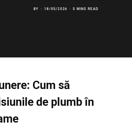
BY
18/05/2026
5 MINS READ
punere: Cum să
siunile de plumb în
lame