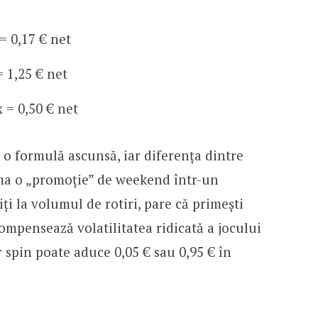
 = 0,17 € net
= 1,25 € net
x = 0,50 € net
 o formulă ascunsă, iar diferența dintre
rma o „promoție” de weekend într-un
ți la volumul de rotiri, pare că primești
mpensează volatilitatea ridicată a jocului
spin poate aduce 0,05 € sau 0,95 € în