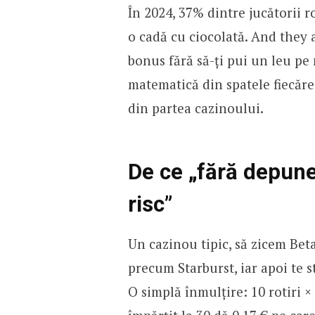
În 2024, 37% dintre jucătorii r
o cadă cu ciocolată. And they 
bonus fără să-ți pui un leu pe
matematică din spatele fiecărei
din partea cazinoului.
De ce „fără depun
risc”
Un cazinou tipic, să zicem Betan
precum Starburst, iar apoi te s
O simplă înmulțire: 10 rotiri ×