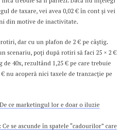
 încă trebuie să îl pariezi. Dacă nu înțelegi
l de taxare, vei avea 0,02 € în cont și vei
ni din motive de inactivitate.
 rotiri, dar cu un plafon de 2 € pe câștig.
n scenariu, poți după rotiri să faci 25 × 2 €
g de 40x, rezultând 1,25 € pe care trebuie
5 € nu acoperă nici taxele de tranzacție pe
De ce marketingul lor e doar o iluzie
 Ce se ascunde în spatele “cadourilor” care