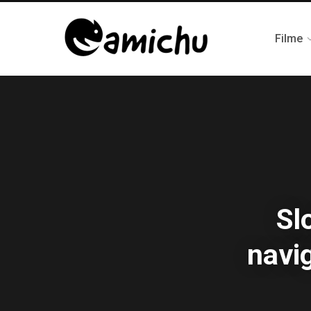
Filme
Sl
navi