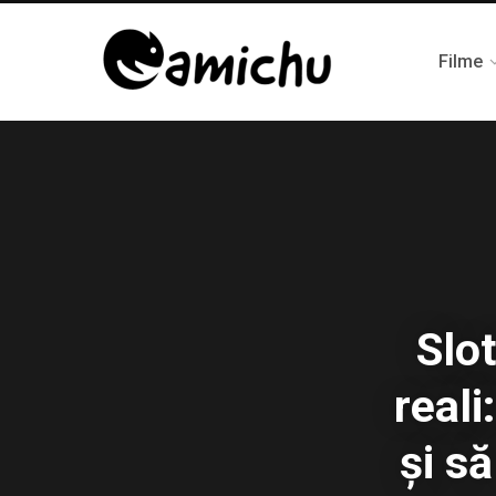
Filme
Slot
reali
și s