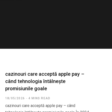
cazinouri care acceptă apple pay –
când tehnologia întâlnește
promisiunile goale
18/05/2026
4 MINS READ
cazinouri care acceptă apple pay – când