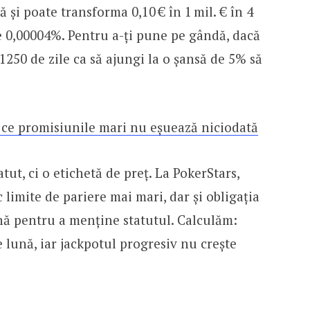
tă și poate transforma 0,10 € în 1 mil. € în 4
de 0,00004%. Pentru a-ți pune pe gândă, dacă
 1250 de zile ca să ajungi la o șansă de 5% să
e ce promisiunile mari nu eșuează niciodată
tut, ci o etichetă de preț. La PokerStars,
c limite de pariere mai mari, dar și obligația
ă pentru a menține statutul. Calculăm:
 lună, iar jackpotul progresiv nu crește