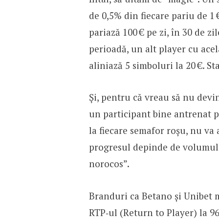
de 0,5% din fiecare pariu de 1 
pariază 100 € pe zi, în 30 de zi
perioadă, un alt player cu acel
aliniază 5 simboluri la 20 €. S
Și, pentru că vreau să nu dev
un participant bine antrenat p
la fiecare semafor roșu, nu va 
progresul depinde de volumul t
norocos”.
Branduri ca Betano și Unibet m
RTP‑ul (Return to Player) la 96