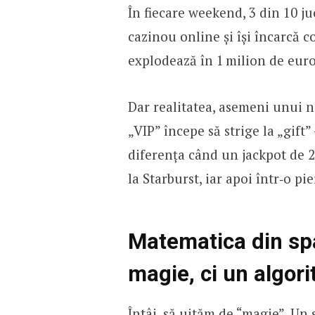
În fiecare weekend, 3 din 10 j
cazinou online și își încarcă c
explodează în 1 milion de euro
Dar realitatea, asemeni unui n
„VIP” începe să strige la „gift”
diferența când un jackpot de 2
la Starburst, iar apoi într‑o pi
Matematica din spa
magie, ci un algor
Întâi, să uităm de “magie”. Un 