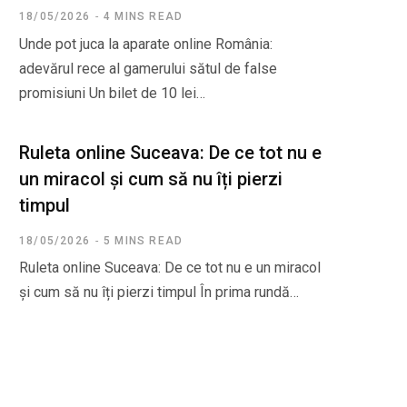
18/05/2026
4 MINS READ
Unde pot juca la aparate online România:
adevărul rece al gamerului sătul de false
promisiuni Un bilet de 10 lei…
Ruleta online Suceava: De ce tot nu e
un miracol și cum să nu îți pierzi
timpul
18/05/2026
5 MINS READ
Ruleta online Suceava: De ce tot nu e un miracol
și cum să nu îți pierzi timpul În prima rundă…