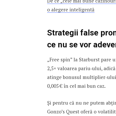
De ce „cele mai bune cazinouri
o alegere inteligentă
Strategii false pr
ce nu se vor adeve
„Free spin” la Starburst pare u
2,5× valoarea pariu‑ului, adică 
atinge bonusul multiplier‑ului
0,005 € în cel mai bun caz.
Și pentru că nu ne putem abțin
Gonzo’s Quest oferă o volatili