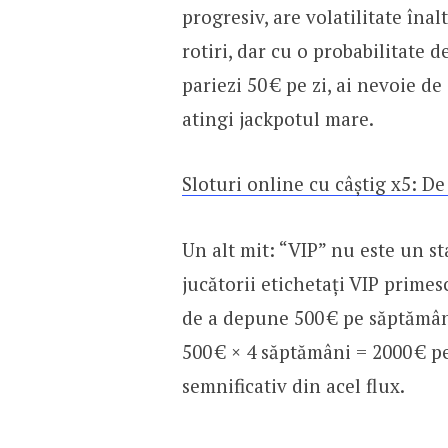
progresiv, are volatilitate înal
rotiri, dar cu o probabilitate 
pariezi 50 € pe zi, ai nevoie de
atingi jackpotul mare.
Sloturi online cu câștig x5: D
Un alt mit: “VIP” nu este un sta
jucătorii etichetați VIP primes
de a depune 500 € pe săptămân
500 € × 4 săptămâni = 2000 € pe
semnificativ din acel flux.