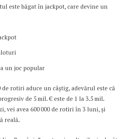
stul este băgat în jackpot, care devine un
jackpot
loturi
 la un joc popular
0 de rotiri aduce un câștig, adevărul este că
ogresiv de 5 mil. € este de 1 la 3.5 mil.
zi, vei avea 600 000 de rotiri în 3 luni, și
ă reală.