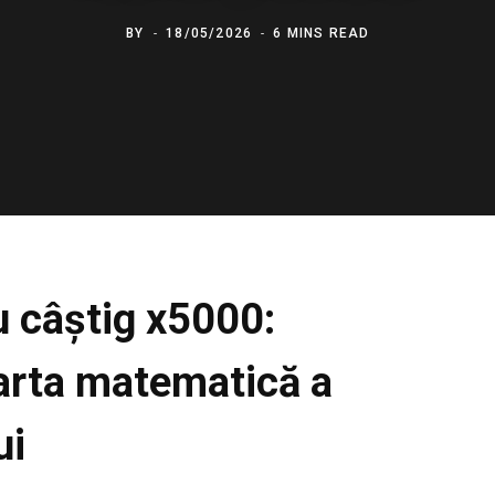
BY
18/05/2026
6 MINS READ
u câștig x5000:
arta matematică a
ui