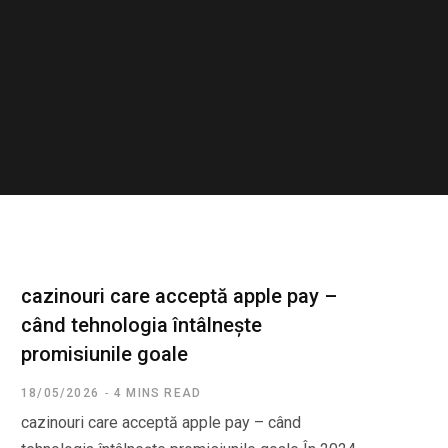
cazinouri care acceptă apple pay –
când tehnologia întâlnește
promisiunile goale
18/05/2026
4 MINS READ
cazinouri care acceptă apple pay – când