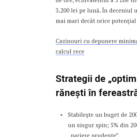
3.200 lei pe lună. În deceniul 
mai mari decât orice potențial
Cazinouri cu depunere minima 
calcul rece
Strategii de „opti
rănești în fereastr
Stabilește un buget de 200
un singur spin; 5% din 200
„pariere prudente”.