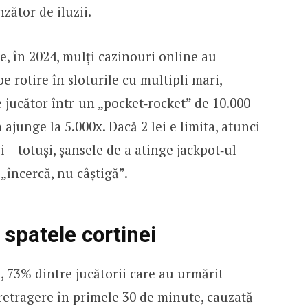
zător de iluzii.
e, în 2024, mulți cazinouri online au
e rotire în sloturile cu multipli mari,
 jucător într-un „pocket‑rocket” de 10.000
a ajunge la 5.000x. Dacă 2 lei e limita, atunci
ei – totuși, șansele de a atinge jackpot‑ul
„încercă, nu câștigă”.
 spatele cortinei
 73% dintre jucătorii care au urmărit
 retragere în primele 30 de minute, cauzată