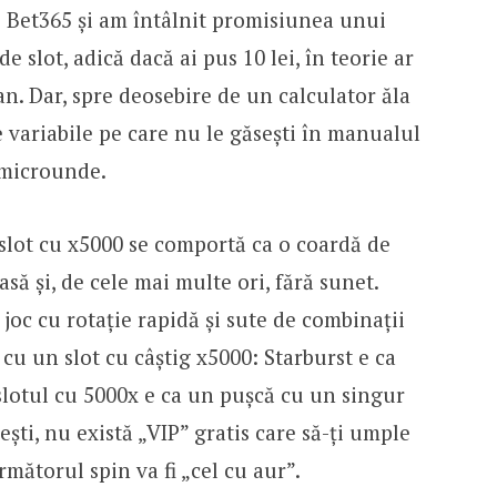
e Bet365 și am întâlnit promisiunea unui
e slot, adică dacă ai pus 10 lei, în teorie ar
ran. Dar, spre deosebire de un calculator ăla
e variabile pe care nu le găsești în manualul
 microunde.
i slot cu x5000 se comportă ca o coardă de
să și, de cele mai multe ori, fără sunet.
 joc cu rotație rapidă și sute de combinații
 cu un slot cu câștig x5000: Starburst e ca
 slotul cu 5000x e ca un pușcă cu un singur
ști, nu există „VIP” gratis care să-ți umple
mătorul spin va fi „cel cu aur”.