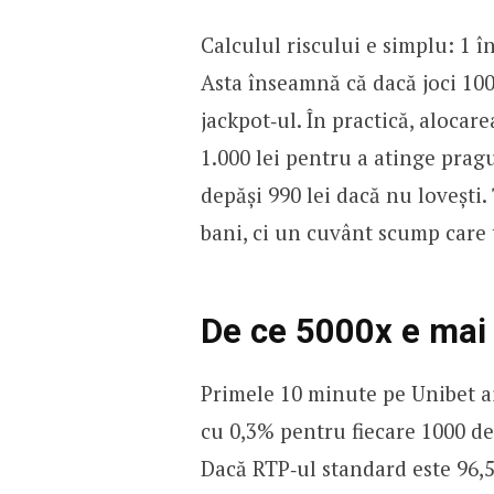
Calculul riscului e simplu: 1 
Asta înseamnă că dacă joci 100.
jackpot‑ul. În practică, alocare
1.000 lei pentru a atinge pragu
depăși 990 lei dacă nu lovești.
bani, ci un cuvânt scump care 
De ce 5000x e mai 
Primele 10 minute pe Unibet ai
cu 0,3% pentru fiecare 1000 de 
Dacă RTP‑ul standard este 96,5%