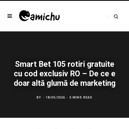
Smart Bet 105 rotiri gratuite
cu cod exclusiv RO – De ce e
doar altă glumă de marketing
BY
18/05/2026
5 MINS READ