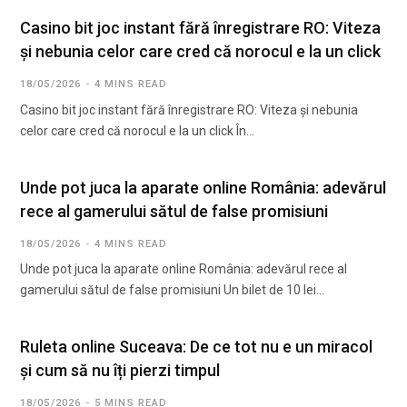
Casino bit joc instant fără înregistrare RO: Viteza
și nebunia celor care cred că norocul e la un click
18/05/2026
4 MINS READ
Casino bit joc instant fără înregistrare RO: Viteza și nebunia
celor care cred că norocul e la un click În…
Unde pot juca la aparate online România: adevărul
rece al gamerului sătul de false promisiuni
18/05/2026
4 MINS READ
Unde pot juca la aparate online România: adevărul rece al
gamerului sătul de false promisiuni Un bilet de 10 lei…
Ruleta online Suceava: De ce tot nu e un miracol
și cum să nu îți pierzi timpul
18/05/2026
5 MINS READ