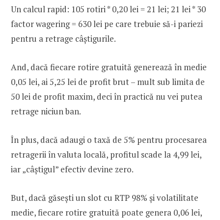
Un calcul rapid: 105 rotiri * 0,20 lei = 21 lei; 21 lei * 30
factor wagering = 630 lei pe care trebuie să-i pariezi
pentru a retrage câștigurile.
And, dacă fiecare rotire gratuită generează în medie
0,05 lei, ai 5,25 lei de profit brut – mult sub limita de
50 lei de profit maxim, deci în practică nu vei putea
retrage niciun ban.
În plus, dacă adaugi o taxă de 5% pentru procesarea
retragerii în valuta locală, profitul scade la 4,99 lei,
iar „câștigul” efectiv devine zero.
But, dacă găsești un slot cu RTP 98% și volatilitate
medie, fiecare rotire gratuită poate genera 0,06 lei,