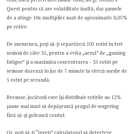
Quest pentru că are volatilitate înaltă, dar șansele
de a atinge 10x multiplier sunt de aproximativ 0,07%
pe rotire.
De asemenea, poți să-ți repartizezi 105 rotiri în trei
sesiuni de câte 35, pentru a evita „aerul” de „gaming
fatigue” și a maximiza concentrarea – 35 rotiri pe
sesiune durează în jur de 7 minute la viteză medie de
5 rotiri pe secundă.
Because, jucătorii care își distribuie rotirile au 12%
șanse mai mari să depășească pragul de wagering
fără să-și golească contul.
Or, poți să-ți “înveți” calculatorul să detecteze