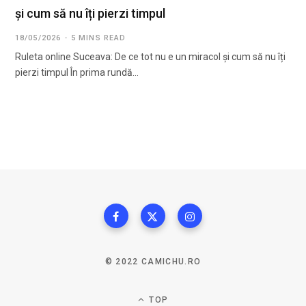
și cum să nu îți pierzi timpul
18/05/2026
5 MINS READ
Ruleta online Suceava: De ce tot nu e un miracol și cum să nu îți
pierzi timpul În prima rundă…
© 2022 CAMICHU.RO
TOP