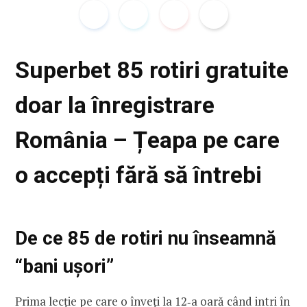
Superbet 85 rotiri gratuite
doar la înregistrare
România – Țeapa pe care
o accepți fără să întrebi
De ce 85 de rotiri nu înseamnă
“bani ușori”
Prima lecție pe care o înveți la 12‑a oară când intri în