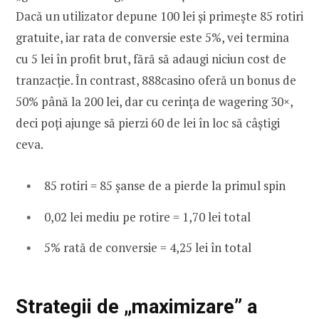
Dacă un utilizator depune 100 lei și primește 85 rotiri
gratuite, iar rata de conversie este 5%, vei termina
cu 5 lei în profit brut, fără să adaugi niciun cost de
tranzacție. În contrast, 888casino oferă un bonus de
50% până la 200 lei, dar cu cerința de wagering 30×,
deci poți ajunge să pierzi 60 de lei în loc să câștigi
ceva.
85 rotiri = 85 șanse de a pierde la primul spin
0,02 lei mediu pe rotire = 1,70 lei total
5% rată de conversie = 4,25 lei în total
Strategii de „maximizare” a