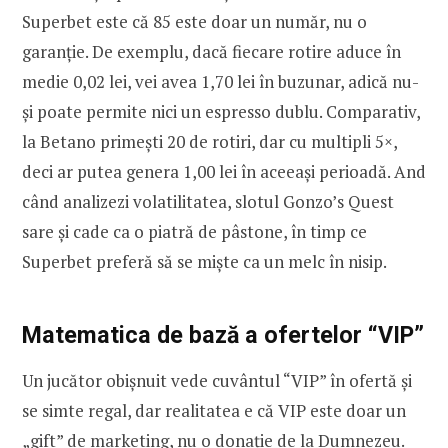
Superbet este că 85 este doar un număr, nu o
garanție. De exemplu, dacă fiecare rotire aduce în
medie 0,02 lei, vei avea 1,70 lei în buzunar, adică nu-
și poate permite nici un espresso dublu. Comparativ,
la Betano primești 20 de rotiri, dar cu multipli 5×,
deci ar putea genera 1,00 lei în aceeași perioadă. And
când analizezi volatilitatea, slotul Gonzo’s Quest
sare și cade ca o piatră de pâstone, în timp ce
Superbet preferă să se miște ca un melc în nisip.
Matematica de bază a ofertelor “VIP”
Un jucător obișnuit vede cuvântul “VIP” în ofertă și
se simte regal, dar realitatea e că VIP este doar un
„gift” de marketing, nu o donație de la Dumnezeu.