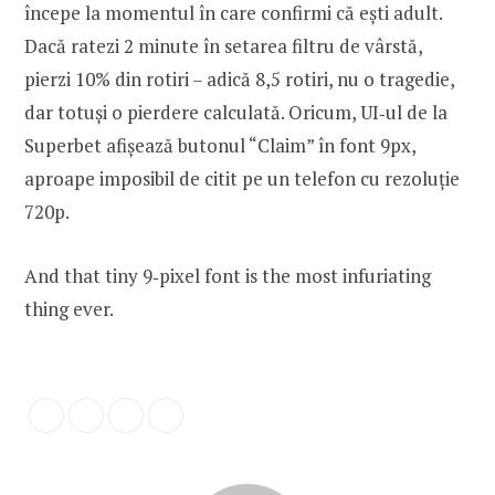
începe la momentul în care confirmi că ești adult.
Dacă ratezi 2 minute în setarea filtru de vârstă,
pierzi 10% din rotiri – adică 8,5 rotiri, nu o tragedie,
dar totuși o pierdere calculată. Oricum, UI‑ul de la
Superbet afișează butonul “Claim” în font 9px,
aproape imposibil de citit pe un telefon cu rezoluție
720p.
And that tiny 9‑pixel font is the most infuriating
thing ever.