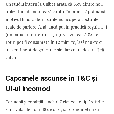
Un studiu intern la Unibet arată că 63% dintre noii
utilizatori abandonează contul în prima săptămână,
motivul fiind că bonusurile nu acoperă costurile
reale de pariere. And, dacă pui în practică regula 1+1
(un pariu, o rotire, un câștig), vei vedea că 85 de
rotiri pot fi consumate în 12 minute, lăsându-te cu
un sentiment de goliciune similar cu un desert fără
zahăr.
Capcanele ascunse în T&C și
UI‑ul incomod
Termenii și condițiile includ 7 clauze de tip “rotirile
sunt valabile doar 48 de ore”, iar cronometrarea