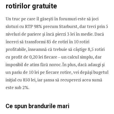
rotirilor gratuite
Un truc pe care îl găsești în forumuri este să joci
sloturi cu RTP 98% precum Starburst, dar treci prin 5
niveluri de pariere și încă pierzi 3 lei în medie. Dacă
încerci să transformi 85 de rotiri în 10 rotiri
profitabile, înseamnă că trebuie să câștige 8,5 rotiri
cu profit de 0,20 lei fiecare – un calcul simplu, dar
imposibil de atins fără noroc. În plus, dacă adaugi și
un pariu de 10 lei pe fiecare rotire, vei depăși bugetul
inițial cu 850 lei, iar șansa să recuperezi acea sumă
este sub 2%.
Ce spun brandurile mari