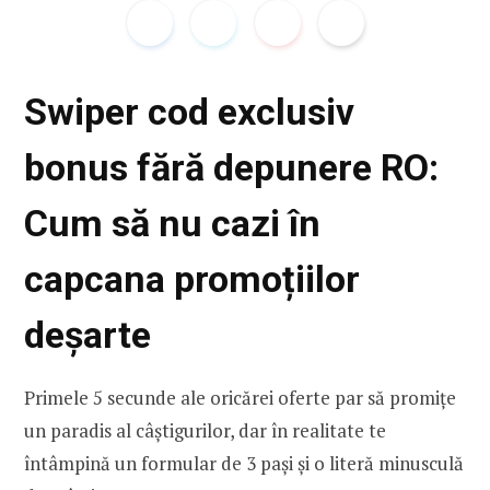
Swiper cod exclusiv
bonus fără depunere RO:
Cum să nu cazi în
capcana promoțiilor
deșarte
Primele 5 secunde ale oricărei oferte par să promițe
un paradis al câștigurilor, dar în realitate te
întâmpină un formular de 3 pași și o literă minusculă