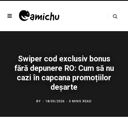
Swiper cod exclusiv bonus
fără depunere RO: Cum să nu
cazi în capcana promoțiilor
deșarte
BY
18/05/2026
5 MINS READ