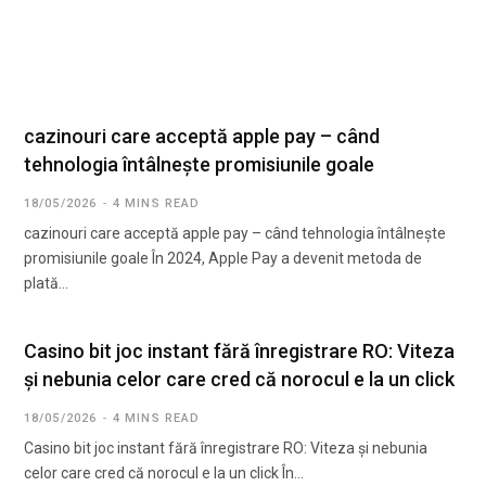
cazinouri care acceptă apple pay – când
tehnologia întâlnește promisiunile goale
18/05/2026
4 MINS READ
cazinouri care acceptă apple pay – când tehnologia întâlnește
promisiunile goale În 2024, Apple Pay a devenit metoda de
plată…
Casino bit joc instant fără înregistrare RO: Viteza
și nebunia celor care cred că norocul e la un click
18/05/2026
4 MINS READ
Casino bit joc instant fără înregistrare RO: Viteza și nebunia
celor care cred că norocul e la un click În…