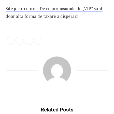
Site jocuri noroc: De ce promisiunile de „VIP” sunt
doar altă formă de taxare a disperării
Related Posts