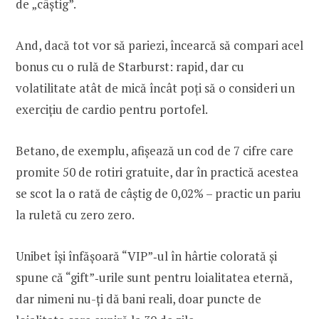
de „câștig”.
And, dacă tot vor să pariezi, încearcă să compari acel
bonus cu o rulă de Starburst: rapid, dar cu
volatilitate atât de mică încât poți să o consideri un
exercițiu de cardio pentru portofel.
Betano, de exemplu, afișează un cod de 7 cifre care
promite 50 de rotiri gratuite, dar în practică acestea
se scot la o rată de câștig de 0,02% – practic un pariu
la ruletă cu zero zero.
Unibet își înfășoară “VIP”‑ul în hârtie colorată și
spune că “gift”‑urile sunt pentru loialitatea eternă,
dar nimeni nu-ți dă bani reali, doar puncte de