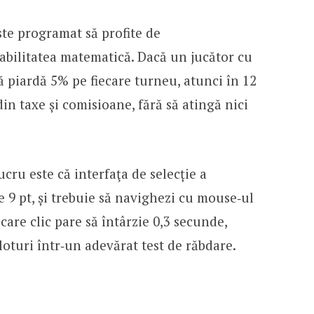
ste programat să profite de
bilitatea matematică. Dacă un jucător cu
ă piardă 5% pe fiecare turneu, atunci în 12
in taxe și comisioane, fără să atingă nici
ucru este că interfaţa de selecție a
e 9 pt, și trebuie să navighezi cu mouse‑ul
ecare clic pare să întârzie 0,3 secunde,
loturi într‑un adevărat test de răbdare.