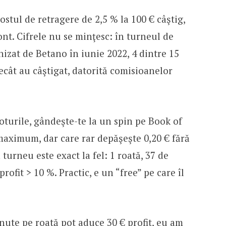
costul de retragere de 2,5 % la 100 € câştig,
cont. Cifrele nu se minţesc: în turneul de
nizat de Betano în iunie 2022, 4 dintre 15
ecât au câştigat, datorită comisioanelor
oturile, gândeşte-te la un spin pe Book of
maximum, dar care rar depăşeşte 0,20 € fără
 turneu este exact la fel: 1 roată, 37 de
ofit > 10 %. Practic, e un “free” pe care îl
inute pe roată pot aduce 30 € profit, eu am