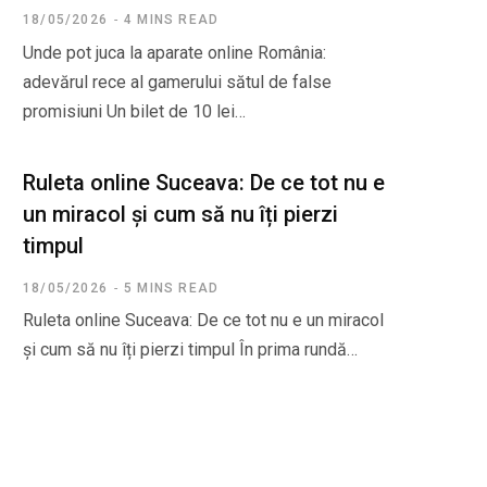
18/05/2026
4 MINS READ
Unde pot juca la aparate online România:
adevărul rece al gamerului sătul de false
promisiuni Un bilet de 10 lei…
Ruleta online Suceava: De ce tot nu e
un miracol și cum să nu îți pierzi
timpul
18/05/2026
5 MINS READ
Ruleta online Suceava: De ce tot nu e un miracol
și cum să nu îți pierzi timpul În prima rundă…