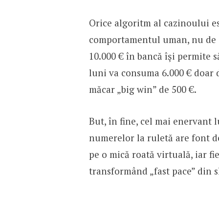
Orice algoritm al cazinoului e
comportamentul uman, nu de a
10.000 € în bancă îşi permite s
luni va consuma 6.000 € doar d
măcar „big win” de 500 €.
But, în fine, cel mai enervant l
numerelor la ruletă are font d
pe o mică roată virtuală, iar fi
transformând „fast pace” din s