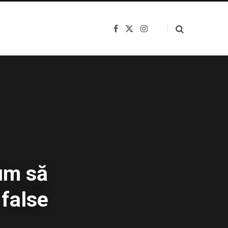
F
X
I
a
(
n
c
T
s
e
w
t
b
i
a
o
t
g
o
t
r
k
e
a
r
m
)
cum să
 false