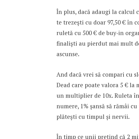
În plus, dacă adaugi la calcul 
te trezeşti cu doar 97,50 € în 
ruletă cu 500 € de buy‑in orga
finalişti au pierdut mai mult d
ascunse.
And dacă vrei să compari cu sl
Dead care poate valora 5 € la 
un multiplier de 10x. Ruleta în
numere, 1% șansă să rămâi cu pr
plăteşti cu timpul și nervii.
În timp ce unii pretind că 2 m