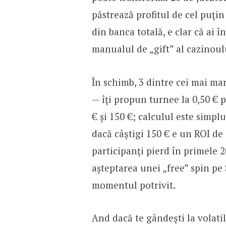
păstrează profitul de cel puţin
din banca totală, e clar că ai în
manualul de „gift” al cazinoul
În schimb, 3 dintre cei mai ma
— îţi propun turnee la 0,50 € p
€ și 150 €; calculul este simplu:
dacă câştigi 150 € e un ROI de 
participanţi pierd în primele 20
așteptarea unei „free” spin pe 
momentul potrivit.
And dacă te gândeşti la volati