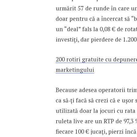
urmărit 57 de runde în care un
doar pentru că a încercat să “bl
un “deal” fals la 0,08 € de rota
investiţi, dar pierdere de 1.20
200 rotiri gratuite cu depunere
marketingului
Because adesea operatorii trimi
ca să‑ți facă să crezi că e ușor 
utilizată doar la jocuri cu rat
ruleta live are un RTP de 97,3 
fiecare 100 € jucaţi, pierzi înc