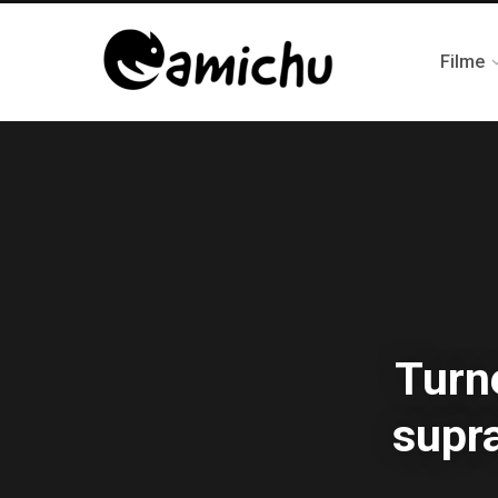
Filme
Turne
supra