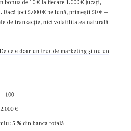
un bonus de 10 € la fiecare 1.000 € jucaţi,
. Dacă joci 5.000 € pe lună, primeşti 50 € —
e de tranzacţie, nici volatilitatea naturală
 De ce e doar un truc de marketing și nu un
 – 100
 2.000 €
emiu: 5 % din banca totală