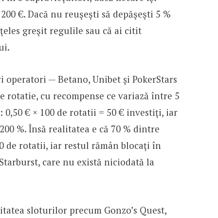
 200 €. Dacă nu reuşeşti să depăşeşti 5 %
ţeles greşit regulile sau că ai citit
ui.
ri operatori — Betano, Unibet și PokerStars
e rotatie, cu recompense ce variază între 5
 0,50 € × 100 de rotatii = 50 € investiţi, iar
200 %. Însă realitatea e că 70 % dintre
 de rotatii, iar restul rămân blocaţi în
Starburst, care nu există niciodată la
litatea sloturilor precum Gonzo’s Quest,