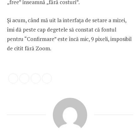
„free” înseamnă „fără costuri”.
Și acum, când mă uit la interfața de setare a mizei,
îmi dă peste cap degetele să constat că fontul
pentru “Confirmare” este încă mic, 9 pixeli, imposibil
de citit fără Zoom.