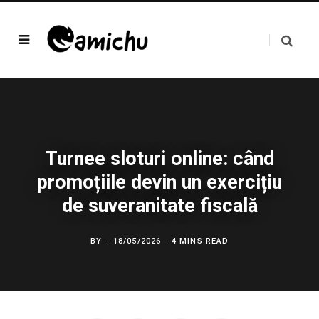
Turnee sloturi online: când
promoțiile devin un exercițiu
de suveranitate fiscală
BY
18/05/2026
4 MINS READ