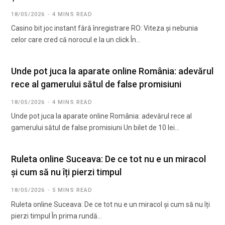
18/05/2026
4 MINS READ
Casino bit joc instant fără înregistrare RO: Viteza și nebunia
celor care cred că norocul e la un click În…
Unde pot juca la aparate online România: adevărul
rece al gamerului sătul de false promisiuni
18/05/2026
4 MINS READ
Unde pot juca la aparate online România: adevărul rece al
gamerului sătul de false promisiuni Un bilet de 10 lei…
Ruleta online Suceava: De ce tot nu e un miracol
și cum să nu îți pierzi timpul
18/05/2026
5 MINS READ
Ruleta online Suceava: De ce tot nu e un miracol și cum să nu îți
pierzi timpul În prima rundă…