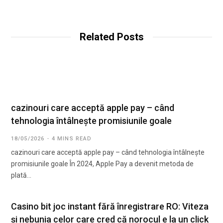
Related Posts
cazinouri care acceptă apple pay – când
tehnologia întâlnește promisiunile goale
18/05/2026
4 MINS READ
cazinouri care acceptă apple pay – când tehnologia întâlnește
promisiunile goale În 2024, Apple Pay a devenit metoda de
plată…
Casino bit joc instant fără înregistrare RO: Viteza
și nebunia celor care cred că norocul e la un click