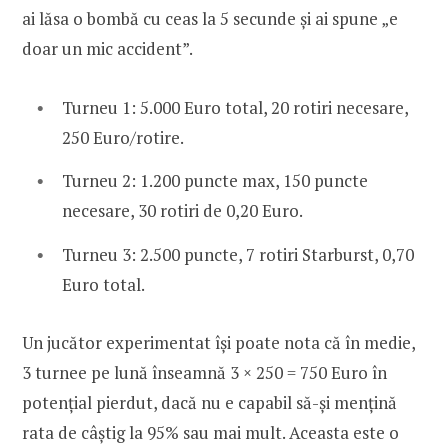
ai lăsa o bombă cu ceas la 5 secunde și ai spune „e
doar un mic accident”.
Turneu 1: 5.000 Euro total, 20 rotiri necesare,
250 Euro/rotire.
Turneu 2: 1.200 puncte max, 150 puncte
necesare, 30 rotiri de 0,20 Euro.
Turneu 3: 2.500 puncte, 7 rotiri Starburst, 0,70
Euro total.
Un jucător experimentat își poate nota că în medie,
3 turnee pe lună înseamnă 3 × 250 = 750 Euro în
potențial pierdut, dacă nu e capabil să-și mențină
rata de câștig la 95% sau mai mult. Aceasta este o