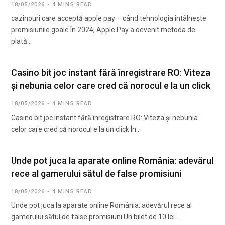
18/05/2026
4 MINS READ
cazinouri care acceptă apple pay – când tehnologia întâlnește
promisiunile goale În 2024, Apple Pay a devenit metoda de
plată…
Casino bit joc instant fără înregistrare RO: Viteza
și nebunia celor care cred că norocul e la un click
18/05/2026
4 MINS READ
Casino bit joc instant fără înregistrare RO: Viteza și nebunia
celor care cred că norocul e la un click În…
Unde pot juca la aparate online România: adevărul
rece al gamerului sătul de false promisiuni
18/05/2026
4 MINS READ
Unde pot juca la aparate online România: adevărul rece al
gamerului sătul de false promisiuni Un bilet de 10 lei…