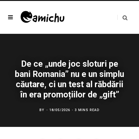
De ce „unde joc sloturi pe
bani Romania” nu e un simplu
căutare, ci un test al răbdării
în era promoțiilor de „gift”
BY
18/05/2026
3 MINS READ