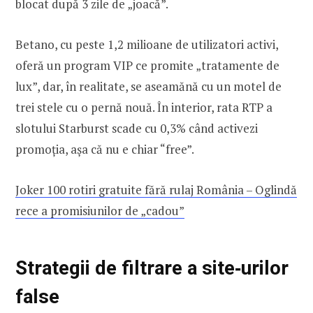
blocat după 3 zile de „joacă”.
Betano, cu peste 1,2 milioane de utilizatori activi,
oferă un program VIP ce promite „tratamente de
lux”, dar, în realitate, se aseamănă cu un motel de
trei stele cu o pernă nouă. În interior, rata RTP a
slotului Starburst scade cu 0,3% când activezi
promoția, așa că nu e chiar “free”.
Joker 100 rotiri gratuite fără rulaj România – Oglindă
rece a promisiunilor de „cadou”
Strategii de filtrare a site‑urilor
false