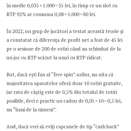
în medie 0,035 × 1.000 = 35 lei, în timp ce un slot cu
RTP 92% ar consuma 0,08 × 1.000 = 80 lei.
În 2022, un grup de jucători a testat această teorie și
a constatat că diferența de profit net a fost de 45 lei
pe o sesiune de 200 de rotiri când au schimbat de la
un joc cu RTP scăzut la unul cu RTP ridicat.
But, dacă ești fan al “free spin”‑urilor, nu uita că
majoritatea aparatelor oferă doar 10 rotiri gratuite,
iar rata de câștig este de 0,5% din totalul de rotiri
posibile, deci e practic un cadou de 0,05 × 10 = 0,5 lei,
nu “bani de la nimeni”.
And, dacă vrei să eviți capcanele de tip “cash back”