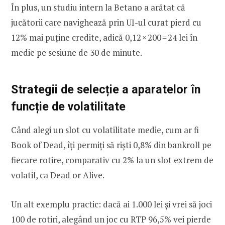
În plus, un studiu intern la Betano a arătat că
jucătorii care navighează prin UI-ul curat pierd cu
12% mai puține credite, adică 0,12 × 200 = 24 lei în
medie pe sesiune de 30 de minute.
Strategii de selecție a aparatelor în
funcție de volatilitate
Când alegi un slot cu volatilitate medie, cum ar fi
Book of Dead, îți permiți să riști 0,8% din bankroll pe
fiecare rotire, comparativ cu 2% la un slot extrem de
volatil, ca Dead or Alive.
Un alt exemplu practic: dacă ai 1.000 lei și vrei să joci
100 de rotiri, alegând un joc cu RTP 96,5% vei pierde