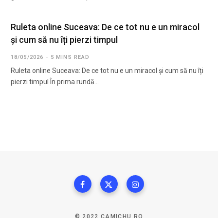
Ruleta online Suceava: De ce tot nu e un miracol
și cum să nu îți pierzi timpul
18/05/2026
5 MINS READ
Ruleta online Suceava: De ce tot nu e un miracol și cum să nu îți
pierzi timpul În prima rundă…
© 2022 CAMICHU.RO