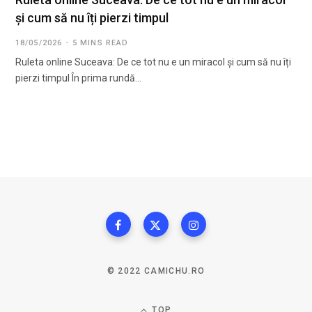
și cum să nu îți pierzi timpul
18/05/2026
5 MINS READ
Ruleta online Suceava: De ce tot nu e un miracol și cum să nu îți
pierzi timpul În prima rundă…
© 2022 CAMICHU.RO
TOP