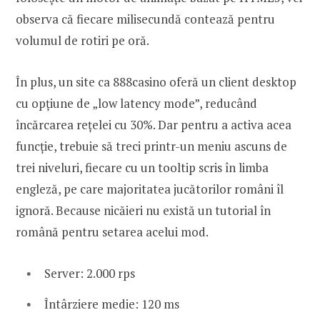
observa că fiecare milisecundă contează pentru
volumul de rotiri pe oră.
În plus, un site ca 888casino oferă un client desktop
cu opțiune de „low latency mode”, reducând
încărcarea rețelei cu 30%. Dar pentru a activa acea
funcție, trebuie să treci printr-un meniu ascuns de
trei niveluri, fiecare cu un tooltip scris în limba
engleză, pe care majoritatea jucătorilor români îl
ignoră. Because nicăieri nu există un tutorial în
română pentru setarea acelui mod.
Server: 2.000 rps
Întârziere medie: 120 ms