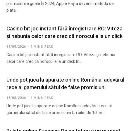
promisiunile goale În 2024, Apple Pay a devenit metoda de
plată…
Casino bit joc instant fără înregistrare RO: Viteza
și nebunia celor care cred că norocul e la un click
18/05/2026
4 MINS READ
Casino bit joc instant fără înregistrare RO: Viteza și nebunia
celor care cred că norocul e la un click În…
Unde pot juca la aparate online România: adevărul
rece al gamerului sătul de false promisiuni
18/05/2026
4 MINS READ
Unde pot juca la aparate online România: adevărul rece al
gamerului sătul de false promisiuni Un bilet de 10 lei…
Ruleta online Suceava: De ce tot nu e un miracol