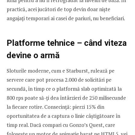
lună pentru a nu fi retrogradat la nivelul de bază. În
practică, acei jucători de top devin doar niște
angajați temporari ai casei de pariuri, nu beneficiari.
Platforme tehnice – când viteza
devine o armă
Sloturile moderne, cum e Starburst, rulează pe
servere care pot procesa 2.000 de solicitări pe
secundă, în timp ce o platformă slab optimizată la
800 rps poate să-ți dea întârzieri de 250 milisecunde
la fiecare rotire. Consecință: pierzi 15% din
oportunitatea de a captura o linie câștigătoare în
timp real. Dacă compari cu Gonzo’s Quest, care
folosește un motor de animație bazat pe HTML5, vei