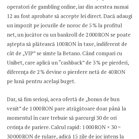
operatori de gambling online, iar din acestea numai
12 au fost aprobate să accepte lei direct. Dacă adaugi
un impozit pe jocurile de noroc de 5 % la profitul
net, un jucător cu un bankroll de 2 000 RON se poate
aștepta să plătească 100 RON în taxe, indiferent de
cât de „VIP” se simte la Betano. Când compari cu
Unibet, care aplică un “cashback” de 3 % pe pierderi,
diferenţa de 2 % devine o pierdere netă de 40 RON
pe lună pentru același buget.
Dar, să fim serioși, acea ofertă de „bonus de bun
venit” de 1 000 RON pare atrăgătoare doar până la
momentul în care trebuie să parcurgi 30 de ori
cerinţa de pariere. Calcul rapid: 1 000 RON × 30 =
30 000 RON de rulare, adică 15 zile de joc intens la