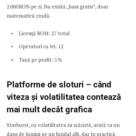
2 000 RON pe zi. Nu există „bani gratis”, doar
matematică crudă.
Licență ROM: 27 total
Operatori cu lei: 12
Taxă pe profit: 5 %
Platforme de sloturi – când
viteza și volatilitatea contează
mai mult decât grafica
Starburst, cu volatilitatea sa scăzută, arată ca un
dans de lumini pe un fundal alb, dar în practică