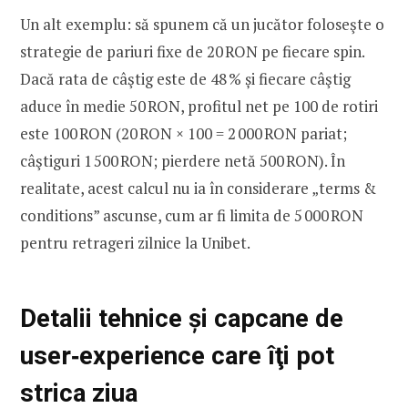
Un alt exemplu: să spunem că un jucător foloseşte o
strategie de pariuri fixe de 20 RON pe fiecare spin.
Dacă rata de câştig este de 48 % și fiecare câştig
aduce în medie 50 RON, profitul net pe 100 de rotiri
este 100 RON (20 RON × 100 = 2 000 RON pariat;
câştiguri 1 500 RON; pierdere netă 500 RON). În
realitate, acest calcul nu ia în considerare „terms &
conditions” ascunse, cum ar fi limita de 5 000 RON
pentru retrageri zilnice la Unibet.
Detalii tehnice și capcane de
user‑experience care îţi pot
strica ziua