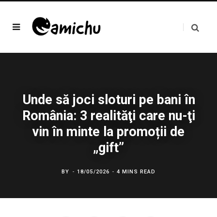
Unde să joci sloturi pe bani în
România: 3 realităţi care nu-ţi
vin în minte la promoții de
„gift”
BY
18/05/2026
4 MINS READ