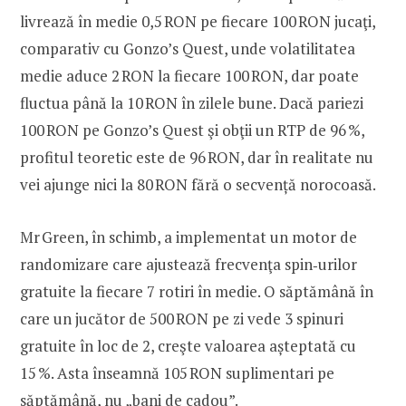
livrează în medie 0,5 RON pe fiecare 100 RON jucaţi,
comparativ cu Gonzo’s Quest, unde volatilitatea
medie aduce 2 RON la fiecare 100 RON, dar poate
fluctua până la 10 RON în zilele bune. Dacă pariezi
100 RON pe Gonzo’s Quest şi obţii un RTP de 96 %,
profitul teoretic este de 96 RON, dar în realitate nu
vei ajunge nici la 80 RON fără o secvență norocoasă.
Mr Green, în schimb, a implementat un motor de
randomizare care ajustează frecvenţa spin‑urilor
gratuite la fiecare 7 rotiri în medie. O săptămână în
care un jucător de 500 RON pe zi vede 3 spinuri
gratuite în loc de 2, creşte valoarea așteptată cu
15 %. Asta înseamnă 105 RON suplimentari pe
săptămână, nu „bani de cadou”.