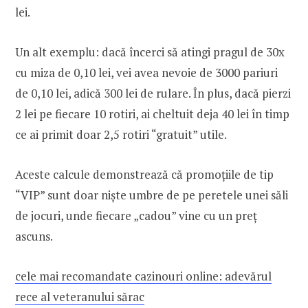
lei.
Un alt exemplu: dacă încerci să atingi pragul de 30x
cu miza de 0,10 lei, vei avea nevoie de 3000 pariuri
de 0,10 lei, adică 300 lei de rulare. În plus, dacă pierzi
2 lei pe fiecare 10 rotiri, ai cheltuit deja 40 lei în timp
ce ai primit doar 2,5 rotiri “gratuit” utile.
Aceste calcule demonstrează că promoțiile de tip
“VIP” sunt doar niște umbre de pe peretele unei săli
de jocuri, unde fiecare „cadou” vine cu un preț
ascuns.
cele mai recomandate cazinouri online: adevărul
rece al veteranului sărac