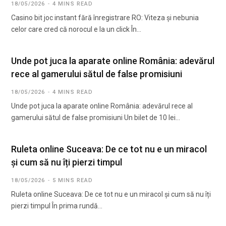
18/05/2026
4 MINS READ
Casino bit joc instant fără înregistrare RO: Viteza și nebunia
celor care cred că norocul e la un click În…
Unde pot juca la aparate online România: adevărul
rece al gamerului sătul de false promisiuni
18/05/2026
4 MINS READ
Unde pot juca la aparate online România: adevărul rece al
gamerului sătul de false promisiuni Un bilet de 10 lei…
Ruleta online Suceava: De ce tot nu e un miracol
și cum să nu îți pierzi timpul
18/05/2026
5 MINS READ
Ruleta online Suceava: De ce tot nu e un miracol și cum să nu îți
pierzi timpul În prima rundă…