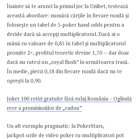
Înainte să te arunci la primul joc la Unibet, testează
această abordare: numără cărțile în fiecare rundă și
folosește un tabel de 5‑poker hand odds pentru a
decide dacă să accepți multiplicatorul. Dacă ai o
mână cu valoare de 0,85 în tabel și multiplicatorul
promite 2×, profitul teoretic devine 1,70 — dar doar
dacă nu ratezi un „royal flush” în următoarea trasă.
În medie, pierzi 0,18 din fiecare rundă dacă nu te
oprești la 0,90.
Joker 100 rotiri gratuite fără rulaj România – Oglindă
rece a promisiunilor de „cadou”
Un alt exemplu pragmatic: la PokerStars,
jackpot‑urile de video poker cu multiplicatori pot