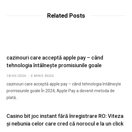
Related Posts
cazinouri care acceptă apple pay – când
tehnologia întâlnește promisiunile goale
18/05/2026
4 MINS READ
cazinouri care acceptă apple pay – când tehnologia întâlnește
promisiunile goale În 2024, Apple Pay a devenit metoda de
plată…
Casino bit joc instant fără înregistrare RO: Viteza
și nebunia celor care cred că norocul e la un click