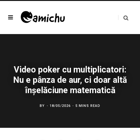
Video poker cu multiplicatori:
Nu e pânza de aur, ci doar altă
înșelăciune matematică
BY
18/05/2026
5 MINS READ