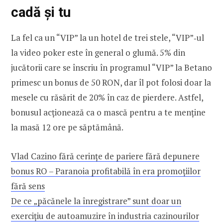
cadă și tu
La fel ca un “VIP” la un hotel de trei stele, “VIP”‑ul
la video poker este în general o glumă. 5% din
jucătorii care se înscriu în programul “VIP” la Betano
primesc un bonus de 50 RON, dar îl pot folosi doar la
mesele cu răsărit de 20% în caz de pierdere. Astfel,
bonusul acționează ca o mască pentru a te menține
la masă 12 ore pe săptămână.
Vlad Cazino fără cerințe de pariere fără depunere
bonus RO – Paranoia profitabilă în era promoțiilor
fără sens
De ce „păcănele la înregistrare” sunt doar un
exercițiu de autoamuzire în industria cazinourilor