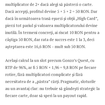
multiplicator de 2× dacă alegi să păstrezi o carte.
Dacă accepți, profitul devine 5 × 5 × 2 = 50 RON. Dar
dacă în următoarea trasă eșuezi și obții „High Card”,
pierzi tot pariul și valoarea multiplicatorului devine
inutilă. În termeni concreţi, ai riscat 10 RON pentru a
câștiga 50 RON, dar rata de succes este 1 la 3, deci
așteptarea este 16,6 RON – mult sub 50 RON.
Același calcul la un slot precum Gonzo’s Quest, cu
RTP de 96%, ar fi 5 RON × 1,96 = 9,8 RON pe fiecare
rotire, fără multiplicatori complicate și fără
necesitatea de a „păstra” cărți. Pragmatic, sloturile
au un avantaj clar: nu trebuie să gândești strategic la
fiecare carte, doar să speri la un payout rapid.