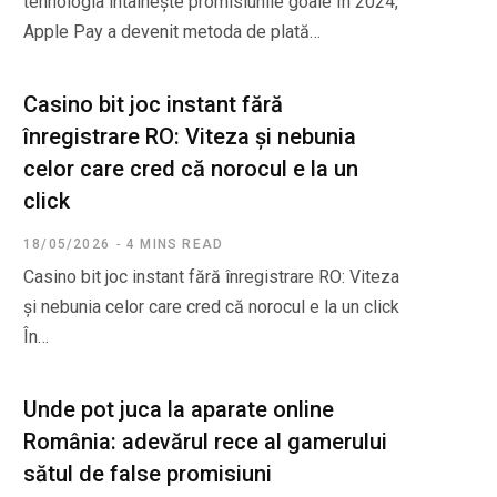
tehnologia întâlnește promisiunile goale În 2024,
Apple Pay a devenit metoda de plată…
Casino bit joc instant fără
înregistrare RO: Viteza și nebunia
celor care cred că norocul e la un
click
18/05/2026
4 MINS READ
Casino bit joc instant fără înregistrare RO: Viteza
și nebunia celor care cred că norocul e la un click
În…
Unde pot juca la aparate online
România: adevărul rece al gamerului
sătul de false promisiuni