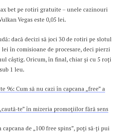
max bet pe rotiri gratuite – unele cazinouri
Vulkan Vegas este 0,05 lei.
dă: dacă decizi să joci 30 de rotiri pe slotul
2 lei în comisioane de procesare, deci pierzi
ul câștig. Oricum, în final, chiar și cu 5 roți
sub 1 leu.
ste 96: Cum să nu cazi în capcana „free” a
„caută‑te” în mizeria promoţiilor fără sens
n capcana de „100 free spins”, poți să-ți pui