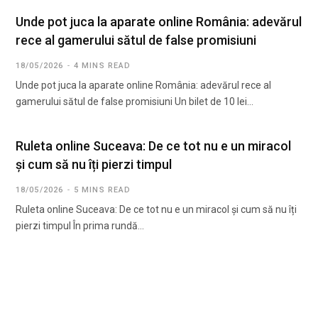
Unde pot juca la aparate online România: adevărul
rece al gamerului sătul de false promisiuni
18/05/2026
4 MINS READ
Unde pot juca la aparate online România: adevărul rece al
gamerului sătul de false promisiuni Un bilet de 10 lei…
Ruleta online Suceava: De ce tot nu e un miracol
și cum să nu îți pierzi timpul
18/05/2026
5 MINS READ
Ruleta online Suceava: De ce tot nu e un miracol și cum să nu îți
pierzi timpul În prima rundă…