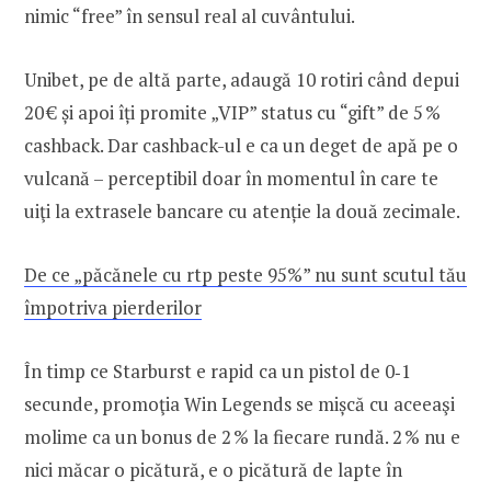
nimic “free” în sensul real al cuvântului.
Unibet, pe de altă parte, adaugă 10 rotiri când depui
20 € și apoi îți promite „VIP” status cu “gift” de 5 %
cashback. Dar cashback-ul e ca un deget de apă pe o
vulcană – perceptibil doar în momentul în care te
uiţi la extrasele bancare cu atenție la două zecimale.
De ce „păcănele cu rtp peste 95%” nu sunt scutul tău
împotriva pierderilor
În timp ce Starburst e rapid ca un pistol de 0‑1
secunde, promoţia Win Legends se mișcă cu aceeaşi
molime ca un bonus de 2 % la fiecare rundă. 2 % nu e
nici măcar o picătură, e o picătură de lapte în