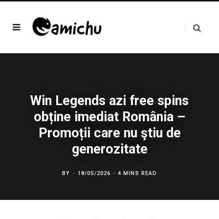
Win Legends azi free spins
obține imediat România –
Promoții care nu ştiu de
generozitate
BY
18/05/2026
4 MINS READ