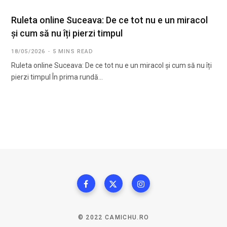
Ruleta online Suceava: De ce tot nu e un miracol
și cum să nu îți pierzi timpul
18/05/2026
5 MINS READ
Ruleta online Suceava: De ce tot nu e un miracol și cum să nu îți
pierzi timpul În prima rundă…
© 2022 CAMICHU.RO