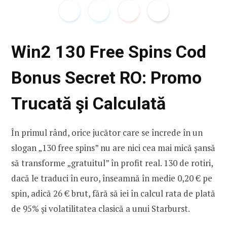
Win2 130 Free Spins Cod
Bonus Secret RO: Promo
Trucată şi Calculată
În primul rând, orice jucător care se încrede în un
slogan „130 free spins” nu are nici cea mai mică șansă
să transforme „gratuitul” în profit real. 130 de rotiri,
dacă le traduci în euro, înseamnă în medie 0,20 € pe
spin, adică 26 € brut, fără să iei în calcul rata de plată
de 95% și volatilitatea clasică a unui Starburst.