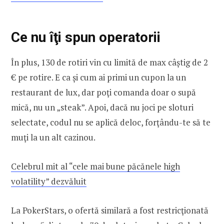
Ce nu îţi spun operatorii
În plus, 130 de rotiri vin cu limită de max câștig de 2
€ pe rotire. E ca și cum ai primi un cupon la un
restaurant de lux, dar poţi comanda doar o supă
mică, nu un „steak”. Apoi, dacă nu joci pe sloturi
selectate, codul nu se aplică deloc, forţându-te să te
muţi la un alt cazinou.
Celebrul mit al “cele mai bune păcănele high
volatility” dezvăluit
La PokerStars, o ofertă similară a fost restricţionată