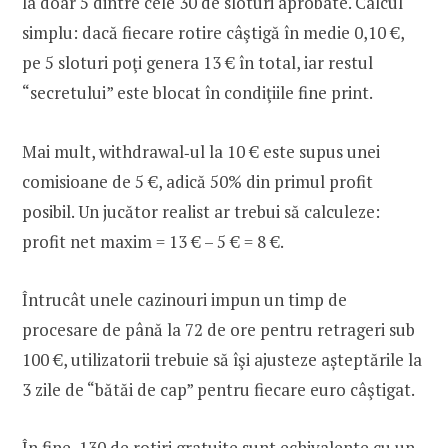
la doar 5 dintre cele 30 de sloturi aprobate. Calcul
simplu: dacă fiecare rotire câştigă în medie 0,10 €,
pe 5 sloturi poţi genera 13 € în total, iar restul
“secretului” este blocat în condiţiile fine print.
Mai mult, withdrawal‑ul la 10 € este supus unei
comisioane de 5 €, adică 50% din primul profit
posibil. Un jucător realist ar trebui să calculeze:
profit net maxim = 13 € – 5 € = 8 €.
Întrucât unele cazinouri impun un timp de
procesare de până la 72 de ore pentru retrageri sub
100 €, utilizatorii trebuie să îşi ajusteze așteptările la
3 zile de “bătăi de cap” pentru fiecare euro câştigat.
În fine, 130 de rotiri gratuite sunt echivalente cu un