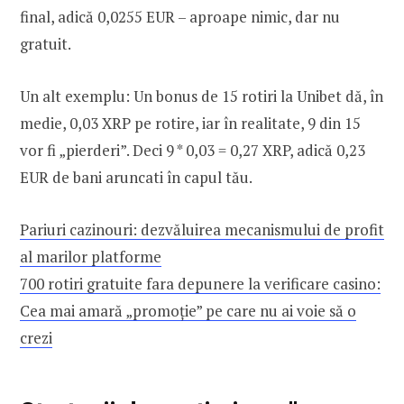
final, adică 0,0255 EUR – aproape nimic, dar nu
gratuit.
Un alt exemplu: Un bonus de 15 rotiri la Unibet dă, în
medie, 0,03 XRP pe rotire, iar în realitate, 9 din 15
vor fi „pierderi”. Deci 9 * 0,03 = 0,27 XRP, adică 0,23
EUR de bani aruncati în capul tău.
Pariuri cazinouri: dezvăluirea mecanismului de profit
al marilor platforme
700 rotiri gratuite fara depunere la verificare casino:
Cea mai amară „promoție” pe care nu ai voie să o
crezi