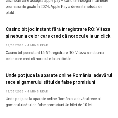
cazinouri care acceptă apple pay – când tehnologia întâlnește
promisiunile goale În 2024, Apple Pay a devenit metoda de
plată…
Casino bit joc instant fără înregistrare RO: Viteza
și nebunia celor care cred că norocul e la un click
18/05/2026
4 MINS READ
Casino bit joc instant fără înregistrare RO: Viteza și nebunia
celor care cred că norocul e la un click În…
Unde pot juca la aparate online România: adevărul
rece al gamerului sătul de false promisiuni
18/05/2026
4 MINS READ
Unde pot juca la aparate online România: adevărul rece al
gamerului sătul de false promisiuni Un bilet de 10 lei…