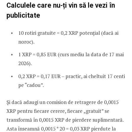
Calculele care nu-ți vin să le vezi în
publicitate
10 rotiri gratuite = 0,2 XRP potențial (dacă ai
noroc).
1 XRP = 0,85 EUR (curs mediu la data de 17 mai
2026).
0,2 XRP = 0,17 EUR – practic, ai cheltuit 17 centi
pe “cadou”.
Și dacă adaugi un comision de retragere de 0,0015
XRP pentru fiecare cerere, fiecare „gratuit” se
transformă în 0,0015 XRP de pierdere suplimentară.
Asta înseamnă 0,0015 * 20 = 0,03 XRP pierdute la