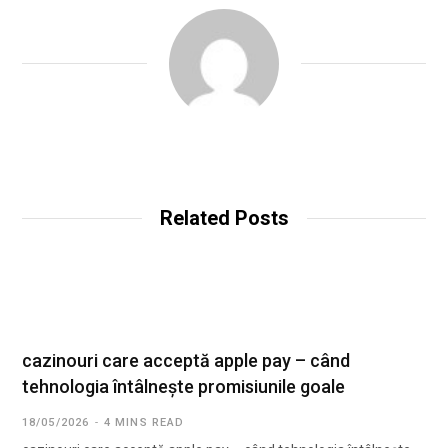
Related Posts
cazinouri care acceptă apple pay – când
tehnologia întâlnește promisiunile goale
18/05/2026
4 MINS READ