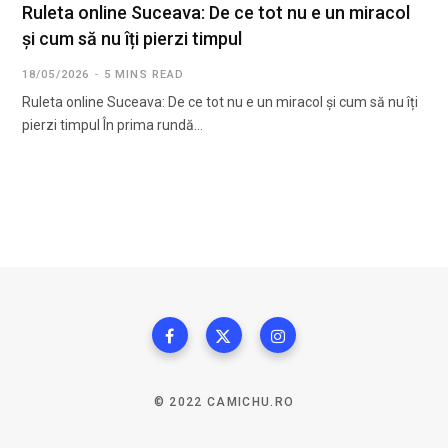
Ruleta online Suceava: De ce tot nu e un miracol
și cum să nu îți pierzi timpul
18/05/2026
5 MINS READ
Ruleta online Suceava: De ce tot nu e un miracol și cum să nu îți
pierzi timpul În prima rundă…
© 2022 CAMICHU.RO