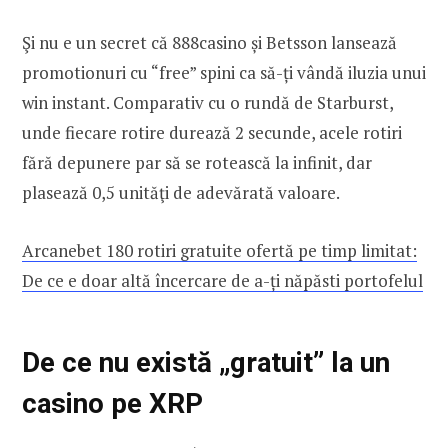
Şi nu e un secret că 888casino și Betsson lansează
promotionuri cu “free” spini ca să-ți vândă iluzia unui
win instant. Comparativ cu o rundă de Starburst,
unde fiecare rotire durează 2 secunde, acele rotiri
fără depunere par să se rotească la infinit, dar
plasează 0,5 unităţi de adevărată valoare.
Arcanebet 180 rotiri gratuite ofertă pe timp limitat:
De ce e doar altă încercare de a-ți năpăsti portofelul
De ce nu există „gratuit” la un
casino pe XRP