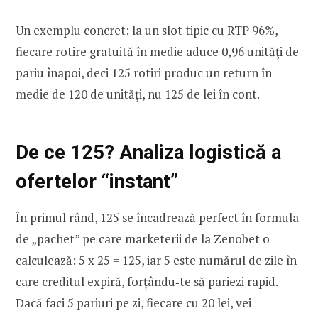
Un exemplu concret: la un slot tipic cu RTP 96%,
fiecare rotire gratuită în medie aduce 0,96 unităţi de
pariu înapoi, deci 125 rotiri produc un return în
medie de 120 de unităţi, nu 125 de lei în cont.
De ce 125? Analiza logistică a
ofertelor “instant”
În primul rând, 125 se încadrează perfect în formula
de „pachet” pe care marketerii de la Zenobet o
calculează: 5 x 25 = 125, iar 5 este numărul de zile în
care creditul expiră, forțându‑te să pariezi rapid.
Dacă faci 5 pariuri pe zi, fiecare cu 20 lei, vei