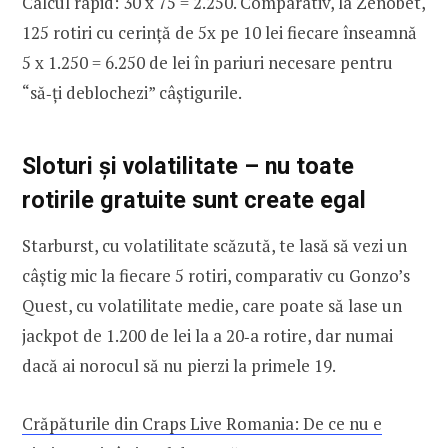
Calcul rapid: 30 x 75 = 2.250. Comparativ, la Zenobet,
125 rotiri cu cerință de 5x pe 10 lei fiecare înseamnă
5 x 1.250 = 6.250 de lei în pariuri necesare pentru
“să‑ți deblochezi” câștigurile.
Sloturi și volatilitate – nu toate
rotirile gratuite sunt create egal
Starburst, cu volatilitate scăzută, te lasă să vezi un
câștig mic la fiecare 5 rotiri, comparativ cu Gonzo’s
Quest, cu volatilitate medie, care poate să lase un
jackpot de 1.200 de lei la a 20‑a rotire, dar numai
dacă ai norocul să nu pierzi la primele 19.
Crăpăturile din Craps Live Romania: De ce nu e