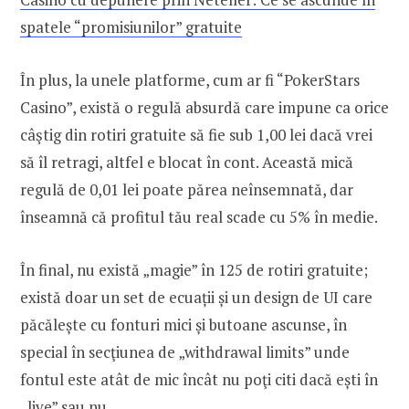
spatele “promisiunilor” gratuite
În plus, la unele platforme, cum ar fi “PokerStars
Casino”, există o regulă absurdă care impune ca orice
câştig din rotiri gratuite să fie sub 1,00 lei dacă vrei
să îl retragi, altfel e blocat în cont. Această mică
regulă de 0,01 lei poate părea neînsemnată, dar
înseamnă că profitul tău real scade cu 5% în medie.
În final, nu există „magie” în 125 de rotiri gratuite;
există doar un set de ecuații și un design de UI care
păcălește cu fonturi mici și butoane ascunse, în
special în secţiunea de „withdrawal limits” unde
fontul este atât de mic încât nu poţi citi dacă ești în
„live” sau nu.