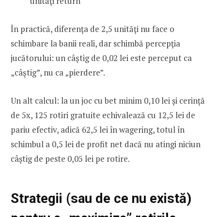
unităţi return
În practică, diferența de 2,5 unităţi nu face o
schimbare la banii reali, dar schimbă percepţia
jucătorului: un câştig de 0,02 lei este perceput ca
„câştig”, nu ca „pierdere”.
Un alt calcul: la un joc cu bet minim 0,10 lei și cerință
de 5x, 125 rotiri gratuite echivalează cu 12,5 lei de
pariu efectiv, adică 62,5 lei în wagering, totul în
schimbul a 0,5 lei de profit net dacă nu atingi niciun
câștig de peste 0,05 lei pe rotire.
Strategii (sau de ce nu există)