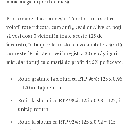
nimic magic în jocul de masă
Prin urmare, dacă primești 125 rotiri la un slot cu
volatilitate ridicată, cum ar fi „Dead or Alive 2”, poţi
să vezi doar 3 victorii în toate aceste 125 de
încercări, în timp ce la un slot cu volatilitate scăzută,
cum este “Fruit Zen”, vei înregistra 30 de câştiguri
mici, dar totuţi cu o marjă de profit de 5% pe fiecare.
Rotiri gratuite la sloturi cu RTP 96%: 125 x 0,96
= 120 unităţi return
Rotiri la sloturi cu RTP 98%: 125 x 0,98 = 122,5
unităţi return
Rotiri la sloturi cu RTP 92%: 125 x 0,92 = 115