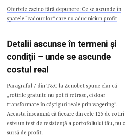
Ofertele cazino fără depunere: Ce se ascunde în
spatele “cadourilor” care nu aduc niciun profit
Detalii ascunse în termeni și
condiții – unde se ascunde
costul real
Paragraful 7 din T&C la Zenobet spune clar că
„rotirile gratuite nu pot fi retrase, ci doar
transformate în câştiguri reale prin wagering”.
Aceasta înseamnă că fiecare din cele 125 de rotiri
este un test de rezistență a portofoliului tău, nu o
sursă de profit.