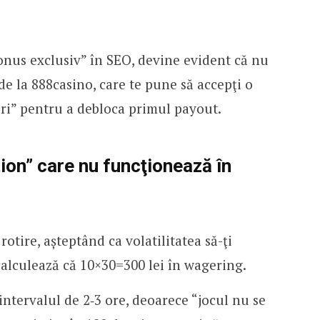
onus exclusiv” în SEO, devine evident că nu
 de la 888casino, care te pune să accepţi o
ri” pentru a debloca primul payout.
tion” care nu funcţionează în
 rotire, așteptând ca volatilitatea să-ţi
calculează că 10×30=300 lei în wagering.
intervalul de 2‑3 ore, deoarece “jocul nu se