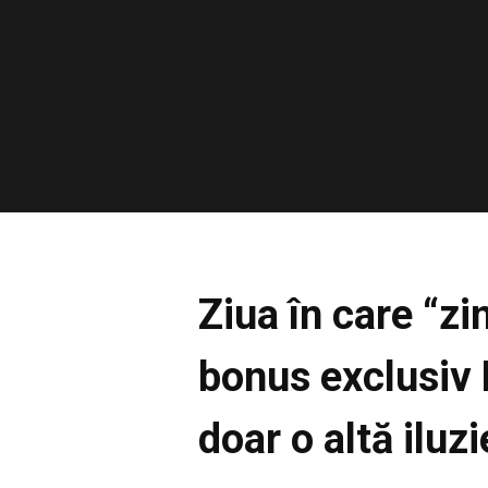
Ziua în care “zi
bonus exclusiv 
doar o altă iluz