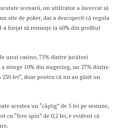
scutate scenarii, un utilizator a încercat să
un site de poker, dar a descoperit că regula
-a forţat să renunţe la 60% din profitul
ale unui casino, 73% dintre jucători
 a atinge 10% din wagering, iar 27% dintre
250 lei”, doar pentru că nu au găsit un
ate acestea un “câştig” de 5 lei pe sesiune,
t cu “free spin” de 0,2 lei, e evident că
are.