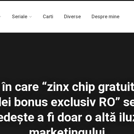
Seriale
Carti
Diverse
Despre mine
 în care “zinx chip gratui
lei bonus exclusiv RO” s
dește a fi doar o altă ilu
marketingului