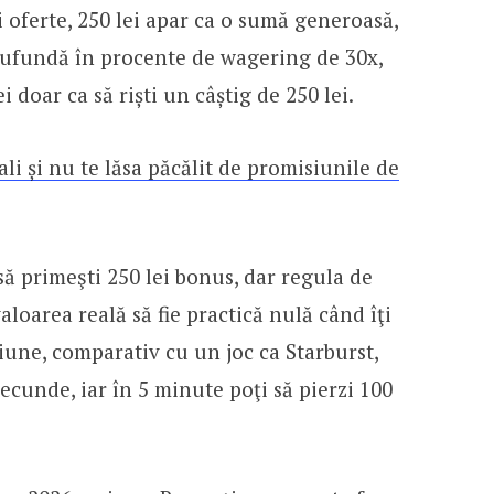
i oferte, 250 lei apar ca o sumă generoasă,
 scufundă în procente de wagering de 30x,
i doar ca să riști un câștig de 250 lei.
ali și nu te lăsa păcălit de promisiunile de
să primeşti 250 lei bonus, dar regula de
aloarea reală să fie practică nulă când îţi
esiune, comparativ cu un joc ca Starburst,
ecunde, iar în 5 minute poţi să pierzi 100