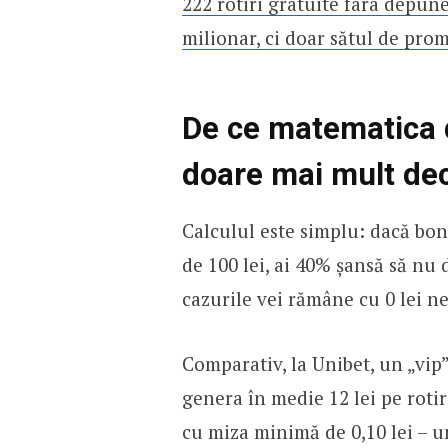
222 rotiri gratuite fara depun
milionar, ci doar sătul de pro
De ce matematica d
doare mai mult dec
Calculul este simplu: dacă bonu
de 100 lei, ai 40% șansă să nu d
cazurile vei rămâne cu 0 lei ne
Comparativ, la Unibet, un „vip”
genera în medie 12 lei pe roti
cu miza minimă de 0,10 lei – un