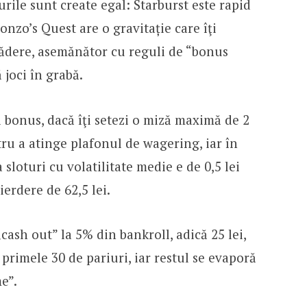
rile sunt create egal: Starburst este rapid
onzo’s Quest are o gravitație care îţi
cădere, asemănător cu reguli de “bonus
 joci în grabă.
ei bonus, dacă îţi setezi o miză maximă de 2
ntru a atinge plafonul de wagering, iar în
 sloturi cu volatilitate medie e de 0,5 lei
ierdere de 62,5 lei.
„cash out” la 5% din bankroll, adică 25 lei,
 primele 30 de pariuri, iar restul se evaporă
e”.