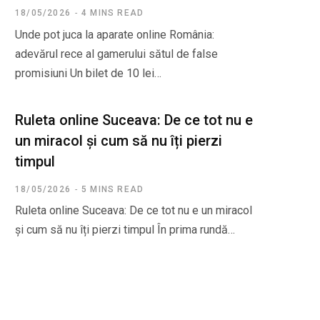
18/05/2026
4 MINS READ
Unde pot juca la aparate online România:
adevărul rece al gamerului sătul de false
promisiuni Un bilet de 10 lei…
Ruleta online Suceava: De ce tot nu e
un miracol și cum să nu îți pierzi
timpul
18/05/2026
5 MINS READ
Ruleta online Suceava: De ce tot nu e un miracol
și cum să nu îți pierzi timpul În prima rundă…