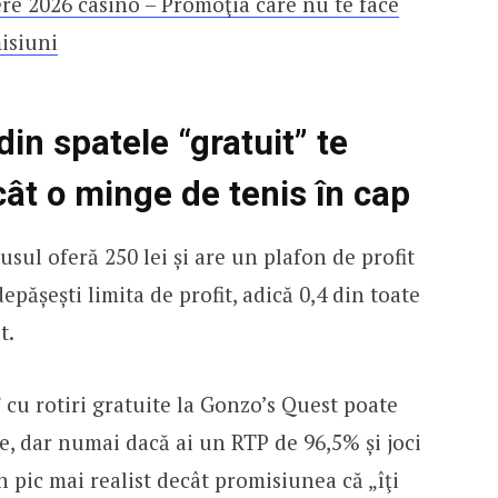
ere 2026 casino – Promoţia care nu te face
misiuni
in spatele “gratuit” te
ât o minge de tenis în cap
sul oferă 250 lei și are un plafon de profit
epășești limita de profit, adică 0,4 din toate
t.
 cu rotiri gratuite la Gonzo’s Quest poate
re, dar numai dacă ai un RTP de 96,5% și joci
 pic mai realist decât promisiunea că „îţi