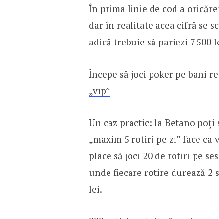
În prima linie de cod a oricăre
dar în realitate acea cifră se
adică trebuie să pariezi 7 500 le
Începe să joci poker pe bani re
„vip”
Un caz practic: la Betano poţi 
„maxim 5 rotiri pe zi” face ca v
place să joci 20 de rotiri pe s
unde fiecare rotire durează 2 s
lei.