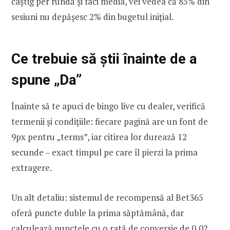
câștig per rundă și faci media, vei vedea că 85% din
sesiuni nu depășesc 2% din bugetul inițial.
Ce trebuie să știi înainte de a
spune „Da”
Înainte să te apuci de bingo live cu dealer, verifică
termenii și condițiile: fiecare pagină are un font de
9px pentru „terms”, iar citirea lor durează 12
secunde – exact timpul pe care îl pierzi la prima
extragere.
Un alt detaliu: sistemul de recompensă al Bet365
oferă puncte duble la prima săptămână, dar
calculează punctele cu o rată de conversie de 0,02,