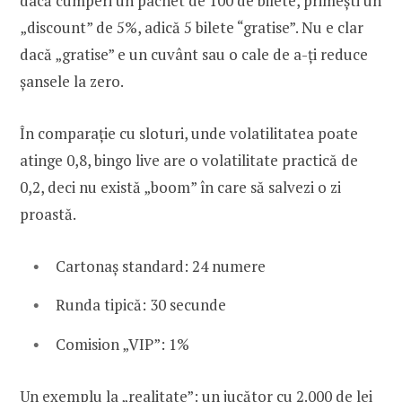
dacă cumperi un pachet de 100 de bilete, primești un
„discount” de 5%, adică 5 bilete “gratise”. Nu e clar
dacă „gratise” e un cuvânt sau o cale de a-ți reduce
șansele la zero.
În comparație cu sloturi, unde volatilitatea poate
atinge 0,8, bingo live are o volatilitate practică de
0,2, deci nu există „boom” în care să salvezi o zi
proastă.
Cartonaș standard: 24 numere
Runda tipică: 30 secunde
Comision „VIP”: 1%
Un exemplu la „realitate”: un jucător cu 2.000 de lei