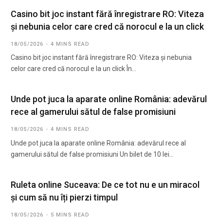
Casino bit joc instant fără înregistrare RO: Viteza
și nebunia celor care cred că norocul e la un click
18/05/2026
4 MINS READ
Casino bit joc instant fără înregistrare RO: Viteza și nebunia
celor care cred că norocul e la un click În…
Unde pot juca la aparate online România: adevărul
rece al gamerului sătul de false promisiuni
18/05/2026
4 MINS READ
Unde pot juca la aparate online România: adevărul rece al
gamerului sătul de false promisiuni Un bilet de 10 lei…
Ruleta online Suceava: De ce tot nu e un miracol
și cum să nu îți pierzi timpul
18/05/2026
5 MINS READ