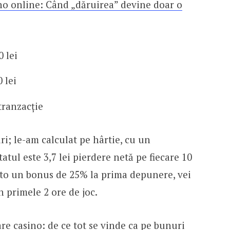
o online: Când „dăruirea” devine doar o
 lei
 lei
tranzacție
ri; le-am calculat pe hârtie, cu un
atul este 3,7 lei pierdere netă pe fiecare 10
 to un bonus de 25% la prima depunere, vei
n primele 2 ore de joc.
rare casino: de ce tot se vinde ca pe bunuri