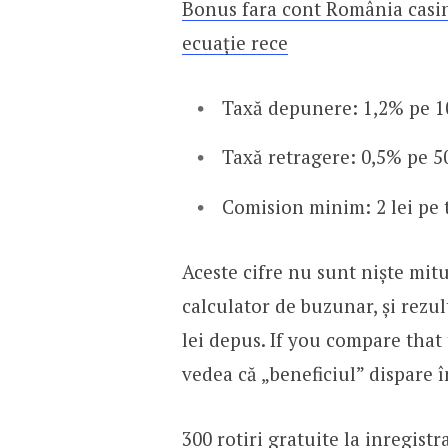
Bonus fara cont România casin
ecuație rece
Taxă depunere: 1,2% pe 10
Taxă retragere: 0,5% pe 50
Comision minim: 2 lei pe 
Aceste cifre nu sunt niște mitu
calculator de buzunar, și rezult
lei depus. If you compare that
vedea că „beneficiul” dispare î
300 rotiri gratuite la inregist