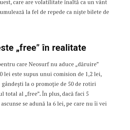
est, care are volatilitate înaltă ca un vânt
cumulează la fel de repede ca niște bilete de
te „free” în realitate
 pentru care Neosurf nu aduce „dăruire”
10 lei este supus unui comision de 1,2 lei,
 gândești la o promoție de 50 de rotiri
l total al „free”. În plus, dacă faci 5
ascunse se adună la 6 lei, pe care nu îi vei