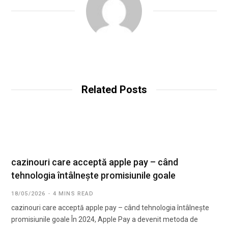
Related Posts
cazinouri care acceptă apple pay – când
tehnologia întâlnește promisiunile goale
18/05/2026
4 MINS READ
cazinouri care acceptă apple pay – când tehnologia întâlnește
promisiunile goale În 2024, Apple Pay a devenit metoda de