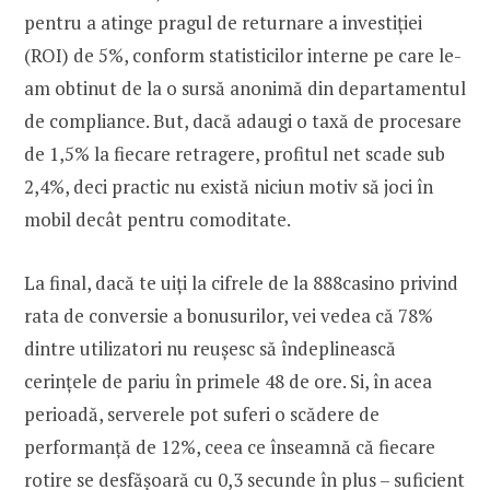
pentru a atinge pragul de returnare a investiției
(ROI) de 5%, conform statisticilor interne pe care le-
am obtinut de la o sursă anonimă din departamentul
de compliance. But, dacă adaugi o taxă de procesare
de 1,5% la fiecare retragere, profitul net scade sub
2,4%, deci practic nu există niciun motiv să joci în
mobil decât pentru comoditate.
La final, dacă te uiți la cifrele de la 888casino privind
rata de conversie a bonusurilor, vei vedea că 78%
dintre utilizatori nu reușesc să îndeplinească
cerințele de pariu în primele 48 de ore. Si, în acea
perioadă, serverele pot suferi o scădere de
performanță de 12%, ceea ce înseamnă că fiecare
rotire se desfășoară cu 0,3 secunde în plus – suficient