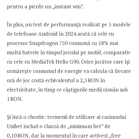
pentru a pierde un „instant win”.
În plus, un test de performanță realizat pe 5 modele
de telefoane Android în 2024 arată că cele cu
procesor Snapdragon 750 consumă cu 18% mai
multă baterie în timpul jocului pe mobil, comparativ
cu cele cu MediaTek Helio G90. Orice jucător care își
urmărește consumul de energie va calcula că fiecare
oră de joc costă echivalentul a 2,5 RON în
electricitate, în timp ce câștigurile medii rămân sub
1 RON.
Și încă o chestie: termenii de utilizare ai cazinoului
Unibet includ o clauză de „minimum bet” de
0,10 RON, dar la momentul în care activezi „free