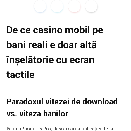
De ce casino mobil pe
bani reali e doar altă
înșelătorie cu ecran
tactile
Paradoxul vitezei de download
vs. viteza banilor
Pe un iPhone 13 Pro, descărcarea aplicației de la