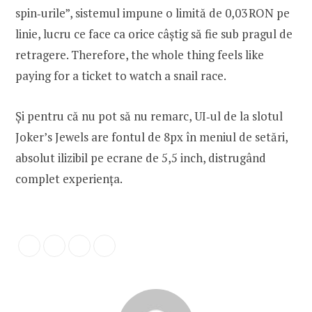
spin‑urile”, sistemul impune o limită de 0,03 RON pe
linie, lucru ce face ca orice câștig să fie sub pragul de
retragere. Therefore, the whole thing feels like
paying for a ticket to watch a snail race.
Și pentru că nu pot să nu remarc, UI‑ul de la slotul
Joker’s Jewels are fontul de 8px în meniul de setări,
absolut ilizibil pe ecrane de 5,5 inch, distrugând
complet experiența.