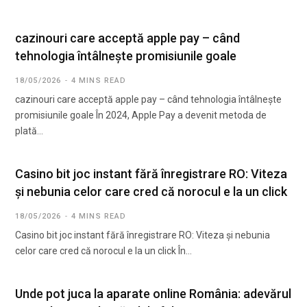
cazinouri care acceptă apple pay – când
tehnologia întâlnește promisiunile goale
18/05/2026
4 MINS READ
cazinouri care acceptă apple pay – când tehnologia întâlnește
promisiunile goale În 2024, Apple Pay a devenit metoda de
plată…
Casino bit joc instant fără înregistrare RO: Viteza
și nebunia celor care cred că norocul e la un click
18/05/2026
4 MINS READ
Casino bit joc instant fără înregistrare RO: Viteza și nebunia
celor care cred că norocul e la un click În…
Unde pot juca la aparate online România: adevărul