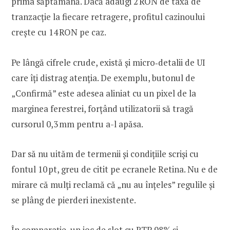
prima săptămână. Dacă adaugi 2 RON de taxă de
tranzacție la fiecare retragere, profitul cazinoului
crește cu 14 RON pe caz.
Pe lângă cifrele crude, există și micro‑detalii de UI
care îți distrag atenția. De exemplu, butonul de
„Confirmă” este adesea aliniat cu un pixel de la
marginea ferestrei, forțând utilizatorii să tragă
cursorul 0,3 mm pentru a-l apăsa.
Dar să nu uităm de termenii și condițiile scriși cu
fontul 10 pt, greu de citit pe ecranele Retina. Nu e de
mirare că mulți reclamă că „nu au înțeles” regulile și
se plâng de pierderi inexistente.
În comparație, un joc de slot cu RTP 98% și