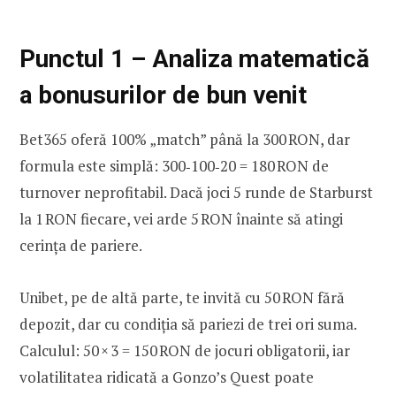
Punctul 1 – Analiza matematică
a bonusurilor de bun venit
Bet365 oferă 100% „match” până la 300 RON, dar
formula este simplă: 300‑100‑20 = 180 RON de
turnover neprofitabil. Dacă joci 5 runde de Starburst
la 1 RON fiecare, vei arde 5 RON înainte să atingi
cerința de pariere.
Unibet, pe de altă parte, te invită cu 50 RON fără
depozit, dar cu condiția să pariezi de trei ori suma.
Calculul: 50 × 3 = 150 RON de jocuri obligatorii, iar
volatilitatea ridicată a Gonzo’s Quest poate