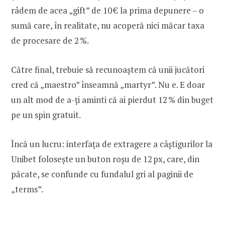
râdem de acea „gift” de 10 € la prima depunere – o
sumă care, în realitate, nu acoperă nici măcar taxa
de procesare de 2 %.
Către final, trebuie să recunoaștem că unii jucători
cred că „maestro” înseamnă „martyr”. Nu e. E doar
un alt mod de a-ți aminti că ai pierdut 12 % din buget
pe un spin gratuit.
Încă un lucru: interfața de extragere a câștigurilor la
Unibet folosește un buton roșu de 12 px, care, din
păcate, se confunde cu fundalul gri al paginii de
„terms”.