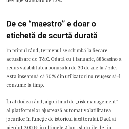
deviație standard de 12 €.
De ce “maestro” e doar o
etichetă de scurtă durată
În primul rând, termenul se schimbă la fiecare
actualizare de T&C. Odată cu 1 ianuarie, 888casino a
redus valabilitatea bonusului de 30 de zile la 7 zile.
Asta înseamnă că 70 % din utilizatori nu reușesc să-l
consume la timp.
În al doilea rând, algoritmul de „risk management”
al platformelor ajustează automat volatilitatea
jocurilor în funcție de istoricul jucătorului. Dacă ai
pierdut 3 000 € în ultimele 2 luni, sloturile de tip