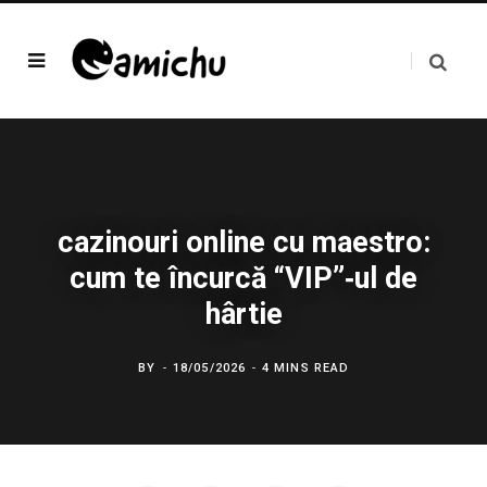
cazinouri online cu maestro:
cum te încurcă “VIP”‑ul de
hârtie
BY
18/05/2026
4 MINS READ