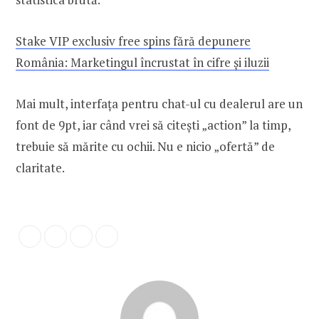
Stake VIP exclusiv free spins fără depunere
România: Marketingul încrustat în cifre și iluzii
Mai mult, interfața pentru chat-ul cu dealerul are un
font de 9pt, iar când vrei să citești „action” la timp,
trebuie să mărite cu ochii. Nu e nicio „ofertă” de
claritate.