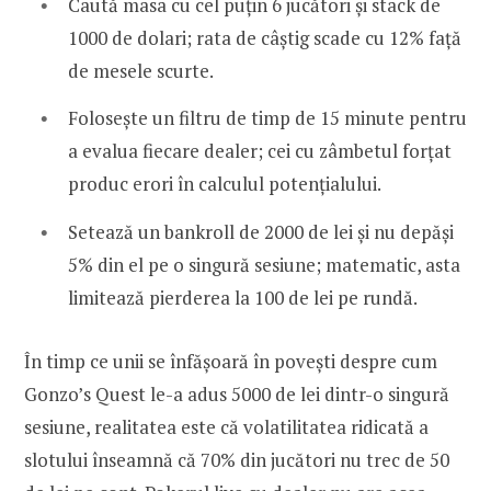
Caută masa cu cel puțin 6 jucători și stack de
1000 de dolari; rata de câștig scade cu 12% față
de mesele scurte.
Folosește un filtru de timp de 15 minute pentru
a evalua fiecare dealer; cei cu zâmbetul forțat
produc erori în calculul potențialului.
Setează un bankroll de 2000 de lei și nu depăși
5% din el pe o singură sesiune; matematic, asta
limitează pierderea la 100 de lei pe rundă.
În timp ce unii se înfășoară în povești despre cum
Gonzo’s Quest le-a adus 5000 de lei dintr-o singură
sesiune, realitatea este că volatilitatea ridicată a
slotului înseamnă că 70% din jucători nu trec de 50