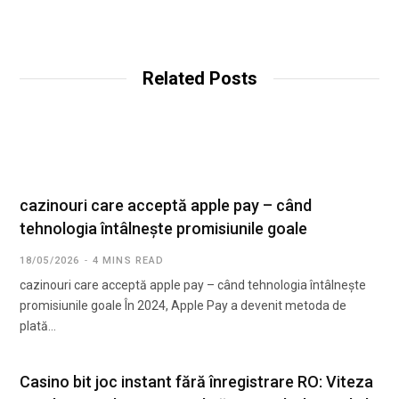
Related Posts
cazinouri care acceptă apple pay – când
tehnologia întâlnește promisiunile goale
18/05/2026
4 MINS READ
cazinouri care acceptă apple pay – când tehnologia întâlnește
promisiunile goale În 2024, Apple Pay a devenit metoda de
plată…
Casino bit joc instant fără înregistrare RO: Viteza