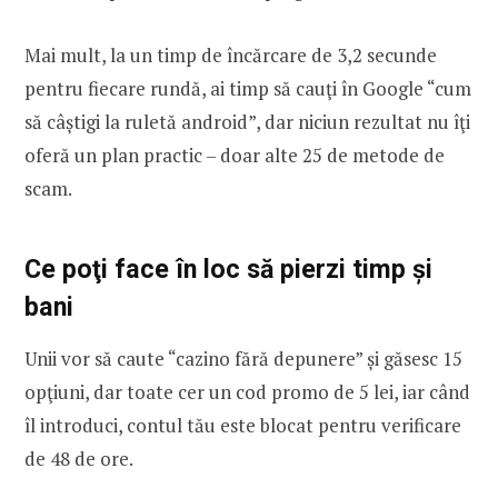
Mai mult, la un timp de încărcare de 3,2 secunde
pentru fiecare rundă, ai timp să cauţi în Google “cum
să câștigi la ruletă android”, dar niciun rezultat nu îţi
oferă un plan practic – doar alte 25 de metode de
scam.
Ce poţi face în loc să pierzi timp și
bani
Unii vor să caute “cazino fără depunere” și găsesc 15
opţiuni, dar toate cer un cod promo de 5 lei, iar când
îl introduci, contul tău este blocat pentru verificare
de 48 de ore.