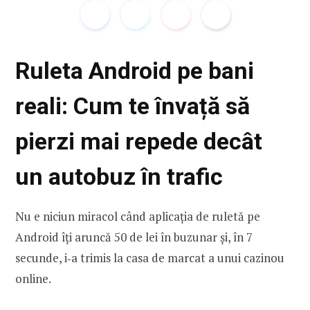
Ruleta Android pe bani
reali: Cum te învață să
pierzi mai repede decât
un autobuz în trafic
Nu e niciun miracol când aplicația de ruletă pe
Android îți aruncă 50 de lei în buzunar și, în 7
secunde, i‑a trimis la casa de marcat a unui cazinou
online.