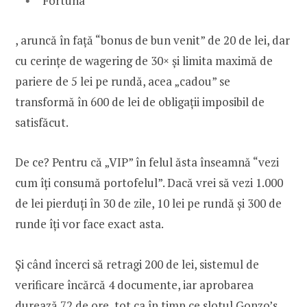
Fortuna
, aruncă în față “bonus de bun venit” de 20 de lei, dar
cu cerințe de wagering de 30× și limita maximă de
pariere de 5 lei pe rundă, acea „cadou” se
transformă în 600 de lei de obligații imposibil de
satisfăcut.
De ce? Pentru că „VIP” în felul ăsta înseamnă “vezi
cum îți consumă portofelul”. Dacă vrei să vezi 1.000
de lei pierduți în 30 de zile, 10 lei pe rundă și 300 de
runde îți vor face exact asta.
Și când încerci să retragi 200 de lei, sistemul de
verificare încărcă 4 documente, iar aprobarea
durează 72 de ore, tot ca în timp ce slotul Gonzo’s