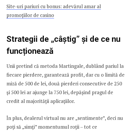
Site-uri pariuri cu bonus: adevărul amar al
promoțiilor de casino
Strategii de „câștig” și de ce nu
funcționează
Unii pretind că metoda Martingale, dublând pariul la
fiecare pierdere, garantează profit, dar cu o limită de
miză de 500 de lei, două pierderi consecutive de 250
şi 500 lei ar ajunge la 750 lei, depășind pragul de
credit al majorității aplicațiilor.
În plus, dealerul virtual nu are „sentimente”, deci nu
poți să „simţi” momentumul roții – tot ce