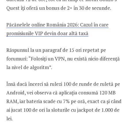
Quest îți oferă un bonus de 2× în 30 de secunde.
Păcănelele online România 2026: Cazul în care
promisiunile VIP devin doar altă taxă
Răspunsul la un paragraf de 15 ori repetat pe
forumuri: “Folosiţi un VPN, nu există nicio diferență
la nivel de algoritm”.
Însă dacă încerci să rulezi 100 de runde de ruletă pe
Android, vei observa că aplicația consumă 120 MB
RAM, iar bateria scade cu 7% pe oră, exact ca și când
ai jucat 100 de ori la sloturile cu jackpot de 1.000 de
lei.